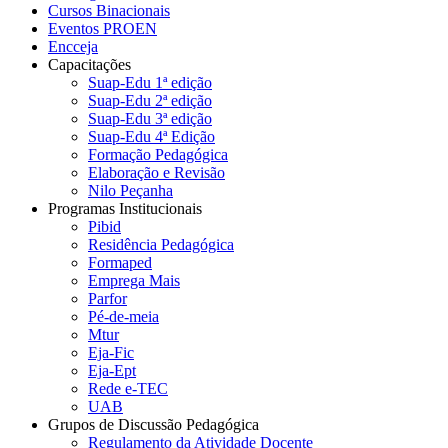
Cursos Binacionais
Eventos PROEN
Encceja
Capacitações
Suap-Edu 1ª edição
Suap-Edu 2ª edição
Suap-Edu 3ª edição
Suap-Edu 4ª Edição
Formação Pedagógica
Elaboração e Revisão
Nilo Peçanha
Programas Institucionais
Pibid
Residência Pedagógica
Formaped
Emprega Mais
Parfor
Pé-de-meia
Mtur
Eja-Fic
Eja-Ept
Rede e-TEC
UAB
Grupos de Discussão Pedagógica
Regulamento da Atividade Docente