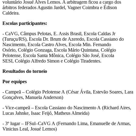
voluntário Josué Alves Lemos. A arbitragem ficou a cargo dos
árbitros federados Agustin Jardel, Vagner Coimbra e Édison
Caldeira.
Escolas participantes:
- CaVG,
Câmpus Pelotas,
E. Assis Brasil,
Escola Caldas Jr
(Turuçu/RS),
Escola Dr. Brum de Azeredo,
Escola Cassiano do
Nascimento,
Escola Castro Alves,
Escola Min. Fernando
Osório,
Colégio Gonzaga,
Escola Mário Quintana,
Colégio
Pelotense,
Escola Santa Mônica,
Colégio São José,
Escola
SESI,
Colégio Alfredo Simon e
Colégio Tiradentes.
Resultados do torneio
Por equipes
- Campeã – Colégio Pelotense A
(César Ávila, Estevão Soares, Lara
Gonçalves, Manuela Anderson)
- Vice-campeã – Escola Cassiano do Nascimento A
(Richard Aires,
Lucas Jahnke, Isaac Feijó, Matheus Almeida)
- 3º lugar – IFSul–CaVG A
(Fernando Lima, Emanuelle de Armas,
Vinicius Leal, Josué Lemos)