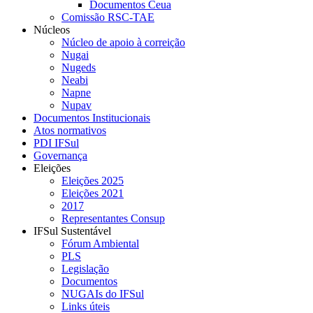
Documentos Ceua
Comissão RSC-TAE
Núcleos
Núcleo de apoio à correição
Nugai
Nugeds
Neabi
Napne
Nupav
Documentos Institucionais
Atos normativos
PDI IFSul
Governança
Eleições
Eleições 2025
Eleições 2021
2017
Representantes Consup
IFSul Sustentável
Fórum Ambiental
PLS
Legislação
Documentos
NUGAIs do IFSul
Links úteis