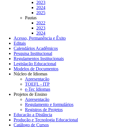
2023
2024
2025
Pautas
2022
2023
2024
Acesso, Permanência e Êxito
Editais
Calendários Acadêmicos
Pesquisa Institucional
Regulamentos Institucionais
Legislação Educacional
Modelos de Documentos
Núcleo de Idiomas
Apresentação
TOEFL - ITP
e-Tec Idiomas
Projetos de Ensino
Apresentação
Regulamento e formulários
Registros de Projetos
Educação a Distância
Produção e Tecnologia Educacional
Catálogo de Cursos