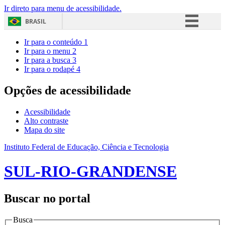
Ir direto para menu de acessibilidade.
BRASIL
Simplifique!
Ir para o conteúdo
1
Ir para o menu
2
Comunica BR
Ir para a busca
3
Ir para o rodapé
4
Participe
Acesso à informação
Opções de acessibilidade
Legislação
Acessibilidade
Canais
Alto contraste
Mapa do site
Instituto Federal de Educação, Ciência e Tecnologia
SUL-RIO-GRANDENSE
Buscar no portal
Busca