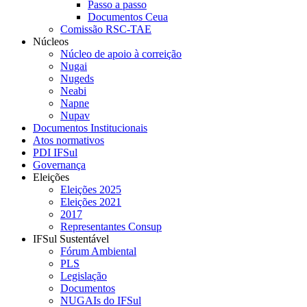
Passo a passo
Documentos Ceua
Comissão RSC-TAE
Núcleos
Núcleo de apoio à correição
Nugai
Nugeds
Neabi
Napne
Nupav
Documentos Institucionais
Atos normativos
PDI IFSul
Governança
Eleições
Eleições 2025
Eleições 2021
2017
Representantes Consup
IFSul Sustentável
Fórum Ambiental
PLS
Legislação
Documentos
NUGAIs do IFSul