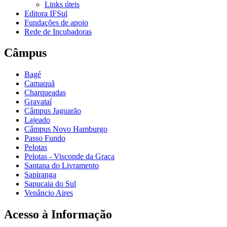
Links úteis
Editora IFSul
Fundações de apoio
Rede de Incubadoras
Câmpus
Bagé
Camaquã
Charqueadas
Gravataí
Câmpus Jaguarão
Lajeado
Câmpus Novo Hamburgo
Passo Fundo
Pelotas
Pelotas - Visconde da Graça
Santana do Livramento
Sapiranga
Sapucaia do Sul
Venâncio Aires
Acesso à Informação