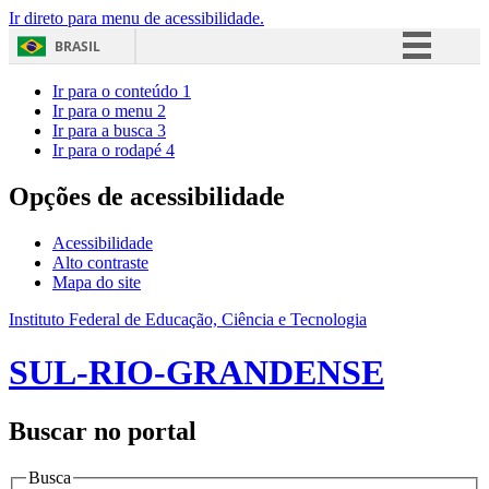
Ir direto para menu de acessibilidade.
BRASIL
Simplifique!
Ir para o conteúdo
1
Ir para o menu
2
Comunica BR
Ir para a busca
3
Ir para o rodapé
4
Participe
Acesso à informação
Opções de acessibilidade
Legislação
Acessibilidade
Canais
Alto contraste
Mapa do site
Instituto Federal de Educação, Ciência e Tecnologia
SUL-RIO-GRANDENSE
Buscar no portal
Busca