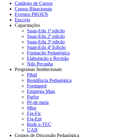
Catálogo de Cursos
Cursos Binacionais
Eventos PROEN
Encceja
Capacitações
Suap-Edu 1ª edição
Suap-Edu 2ª edição
Suap-Edu 3ª edição
Suap-Edu 4ª Edição
Formação Pedagógica
Elaboração e Revisão
Nilo Peçanha
Programas Institucionais
Pibid
Residência Pedagógica
Formaped
Emprega Mais
Parfor
Pé-de-meia
Mtur
Eja-Fic
Eja-Ept
Rede e-TEC
UAB
Grupos de Discussão Pedagógica