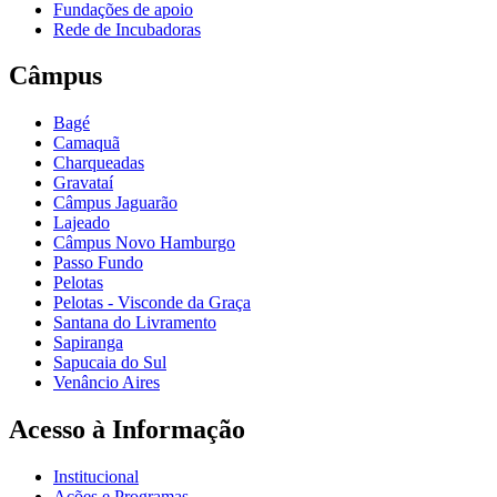
Fundações de apoio
Rede de Incubadoras
Câmpus
Bagé
Camaquã
Charqueadas
Gravataí
Câmpus Jaguarão
Lajeado
Câmpus Novo Hamburgo
Passo Fundo
Pelotas
Pelotas - Visconde da Graça
Santana do Livramento
Sapiranga
Sapucaia do Sul
Venâncio Aires
Acesso à Informação
Institucional
Ações e Programas