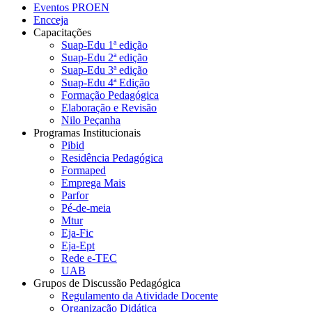
Eventos PROEN
Encceja
Capacitações
Suap-Edu 1ª edição
Suap-Edu 2ª edição
Suap-Edu 3ª edição
Suap-Edu 4ª Edição
Formação Pedagógica
Elaboração e Revisão
Nilo Peçanha
Programas Institucionais
Pibid
Residência Pedagógica
Formaped
Emprega Mais
Parfor
Pé-de-meia
Mtur
Eja-Fic
Eja-Ept
Rede e-TEC
UAB
Grupos de Discussão Pedagógica
Regulamento da Atividade Docente
Organização Didática