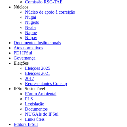
Comissão RSC-TAE
Núcleos
Núcleo de apoio à correição
Nugai
Nugeds
Neabi
Napne
Nupav
Documentos Institucionais
Atos normativos
PDI IFSul
Governança
Eleições
Eleições 2025
Eleições 2021
2017
Representantes Consup
IFSul Sustentável
Fórum Ambiental
PLS
Legislação
Documentos
NUGAIs do IFSul
Links úteis
Editora IFSul