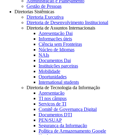
Administração e Planejamento
Gestão de Pessoas
Diretorias Sistêmicas
Diretoria Executiva
Diretoria de Desenvolvimento Institucional
Diretoria de Assuntos Internacionais
Apresentação Dai
Informações úteis
Ciência sem Fronteiras
Núcleo de Idiomas
NAIs
Documentos Dai
Instituições parceiras
Mobilidade
Oportunidades
International students
Diretoria de Tecnologia da Informação
Apresentação
TI nos câmpus
Serviços de TI
Comitê de Governança Digital
Documentos DTI
PEN/SUAP
Segurança da Informação
Política de Armazenamento Google