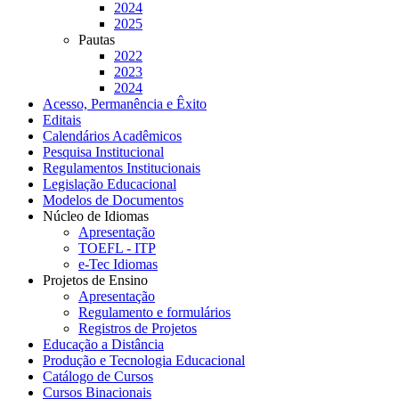
2024
2025
Pautas
2022
2023
2024
Acesso, Permanência e Êxito
Editais
Calendários Acadêmicos
Pesquisa Institucional
Regulamentos Institucionais
Legislação Educacional
Modelos de Documentos
Núcleo de Idiomas
Apresentação
TOEFL - ITP
e-Tec Idiomas
Projetos de Ensino
Apresentação
Regulamento e formulários
Registros de Projetos
Educação a Distância
Produção e Tecnologia Educacional
Catálogo de Cursos
Cursos Binacionais