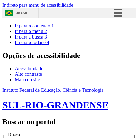
Ir direto para menu de acessibilidade.
BRASIL
Simplifique!
Ir para o conteúdo
1
Ir para o menu
2
Comunica BR
Ir para a busca
3
Ir para o rodapé
4
Participe
Acesso à informação
Opções de acessibilidade
Legislação
Acessibilidade
Canais
Alto contraste
Mapa do site
Instituto Federal de Educação, Ciência e Tecnologia
SUL-RIO-GRANDENSE
Buscar no portal
Busca