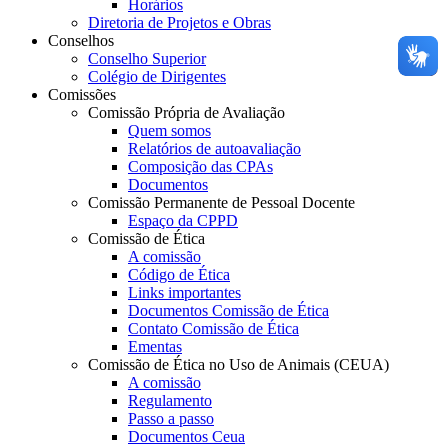
Horários
Diretoria de Projetos e Obras
Conselhos
Conselho Superior
Colégio de Dirigentes
Comissões
Comissão Própria de Avaliação
Quem somos
Relatórios de autoavaliação
Composição das CPAs
Documentos
Comissão Permanente de Pessoal Docente
Espaço da CPPD
Comissão de Ética
A comissão
Código de Ética
Links importantes
Documentos Comissão de Ética
Contato Comissão de Ética
Ementas
Comissão de Ética no Uso de Animais (CEUA)
A comissão
Regulamento
Passo a passo
Documentos Ceua