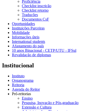
Proficiência
Checklist inscrição
Checklist retorno
Traduções
Documentos CsF
Oportunidades
Instituições Parceiras
Mobilidade
Informações úteis
International students
Afastamento do país
10 anos Binacional - CETP/UTU - IFSul
Revalidação de diplomas
Institucional
Instituto
Organograma
Reitoria
Agenda do Reitor
Pró-reitorias
Ensino
Pesquisa, Inovação e Pós-graduação
Extensão e Cultura