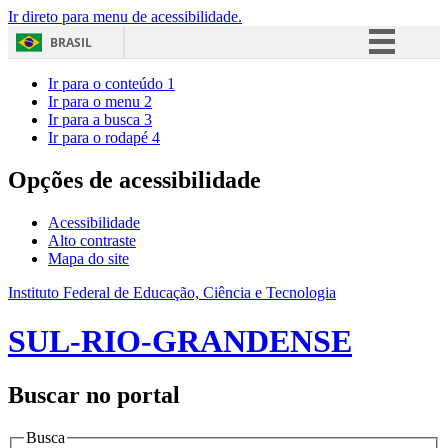
Ir direto para menu de acessibilidade.
BRASIL
Simplifique!
Ir para o conteúdo
1
Ir para o menu
2
Comunica BR
Ir para a busca
3
Ir para o rodapé
4
Participe
Acesso à informação
Opções de acessibilidade
Legislação
Acessibilidade
Canais
Alto contraste
Mapa do site
Instituto Federal de Educação, Ciência e Tecnologia
SUL-RIO-GRANDENSE
Buscar no portal
Busca