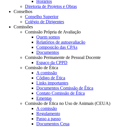
Horários
Diretoria de Projetos e Obras
Conselhos
Conselho Superior
Colégio de Dirigentes
Comissões
Comissão Própria de Avaliação
Quem somos
Relatórios de autoavaliação
Composição das CPAs
Documentos
Comissão Permanente de Pessoal Docente
Espaço da CPPD
Comissão de Ética
A comissão
Código de Ética
Links importantes
Documentos Comissão de Ética
Contato Comissão de Ética
Ementas
Comissão de Ética no Uso de Animais (CEUA)
A comissão
Regulamento
Passo a passo
Documentos Ceua