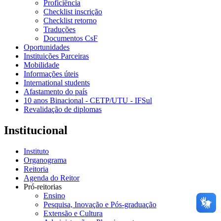
Proficiência
Checklist inscrição
Checklist retorno
Traduções
Documentos CsF
Oportunidades
Instituições Parceiras
Mobilidade
Informações úteis
International students
Afastamento do país
10 anos Binacional - CETP/UTU - IFSul
Revalidação de diplomas
Institucional
Instituto
Organograma
Reitoria
Agenda do Reitor
Pró-reitorias
Ensino
Pesquisa, Inovação e Pós-graduação
Extensão e Cultura