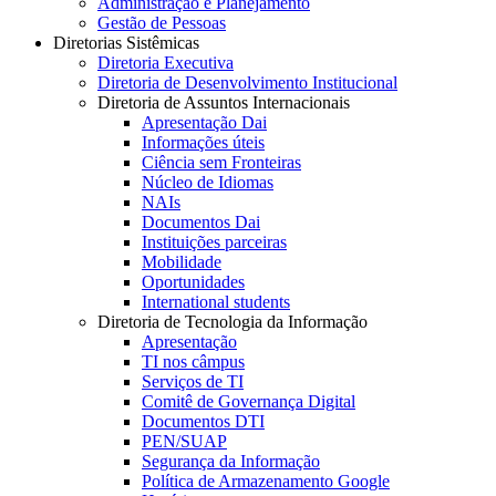
Administração e Planejamento
Gestão de Pessoas
Diretorias Sistêmicas
Diretoria Executiva
Diretoria de Desenvolvimento Institucional
Diretoria de Assuntos Internacionais
Apresentação Dai
Informações úteis
Ciência sem Fronteiras
Núcleo de Idiomas
NAIs
Documentos Dai
Instituições parceiras
Mobilidade
Oportunidades
International students
Diretoria de Tecnologia da Informação
Apresentação
TI nos câmpus
Serviços de TI
Comitê de Governança Digital
Documentos DTI
PEN/SUAP
Segurança da Informação
Política de Armazenamento Google