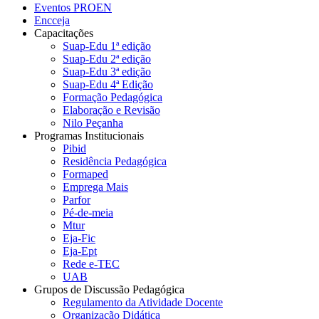
Eventos PROEN
Encceja
Capacitações
Suap-Edu 1ª edição
Suap-Edu 2ª edição
Suap-Edu 3ª edição
Suap-Edu 4ª Edição
Formação Pedagógica
Elaboração e Revisão
Nilo Peçanha
Programas Institucionais
Pibid
Residência Pedagógica
Formaped
Emprega Mais
Parfor
Pé-de-meia
Mtur
Eja-Fic
Eja-Ept
Rede e-TEC
UAB
Grupos de Discussão Pedagógica
Regulamento da Atividade Docente
Organização Didática