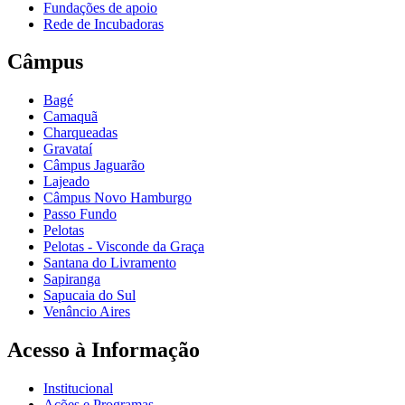
Fundações de apoio
Rede de Incubadoras
Câmpus
Bagé
Camaquã
Charqueadas
Gravataí
Câmpus Jaguarão
Lajeado
Câmpus Novo Hamburgo
Passo Fundo
Pelotas
Pelotas - Visconde da Graça
Santana do Livramento
Sapiranga
Sapucaia do Sul
Venâncio Aires
Acesso à Informação
Institucional
Ações e Programas