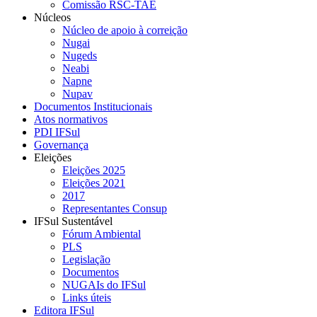
Comissão RSC-TAE
Núcleos
Núcleo de apoio à correição
Nugai
Nugeds
Neabi
Napne
Nupav
Documentos Institucionais
Atos normativos
PDI IFSul
Governança
Eleições
Eleições 2025
Eleições 2021
2017
Representantes Consup
IFSul Sustentável
Fórum Ambiental
PLS
Legislação
Documentos
NUGAIs do IFSul
Links úteis
Editora IFSul