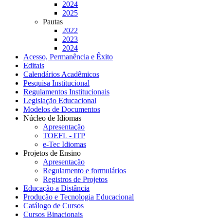
2024
2025
Pautas
2022
2023
2024
Acesso, Permanência e Êxito
Editais
Calendários Acadêmicos
Pesquisa Institucional
Regulamentos Institucionais
Legislação Educacional
Modelos de Documentos
Núcleo de Idiomas
Apresentação
TOEFL - ITP
e-Tec Idiomas
Projetos de Ensino
Apresentação
Regulamento e formulários
Registros de Projetos
Educação a Distância
Produção e Tecnologia Educacional
Catálogo de Cursos
Cursos Binacionais