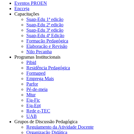
Eventos PROEN
Encceja
Capacitações
Suap-Edu 1ª edição
Suap-Edu 2ª edição
Suap-Edu 3ª edição
Suap-Edu 4ª Edição
Formação Pedagógica
Elaboração e Revisão
Nilo Peçanha
Programas Institucionais
Pibid
Residência Pedagógica
Formaped
Emprega Mais
Parfor
Pé-de-meia
Mtur
Eja-Fic
Eja-Ept
Rede e-TEC
UAB
Grupos de Discussão Pedagógica
Regulamento da Atividade Docente
Organização Didática