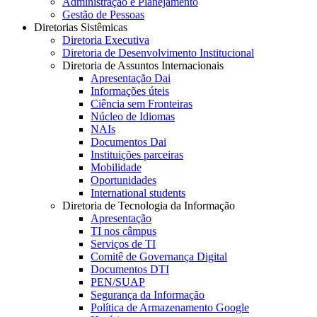
Administração e Planejamento
Gestão de Pessoas
Diretorias Sistêmicas
Diretoria Executiva
Diretoria de Desenvolvimento Institucional
Diretoria de Assuntos Internacionais
Apresentação Dai
Informações úteis
Ciência sem Fronteiras
Núcleo de Idiomas
NAIs
Documentos Dai
Instituições parceiras
Mobilidade
Oportunidades
International students
Diretoria de Tecnologia da Informação
Apresentação
TI nos câmpus
Serviços de TI
Comitê de Governança Digital
Documentos DTI
PEN/SUAP
Segurança da Informação
Política de Armazenamento Google