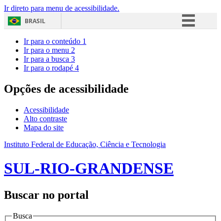
Ir direto para menu de acessibilidade.
BRASIL
Simplifique!
Ir para o conteúdo
1
Ir para o menu
2
Comunica BR
Ir para a busca
3
Ir para o rodapé
4
Participe
Acesso à informação
Opções de acessibilidade
Legislação
Acessibilidade
Canais
Alto contraste
Mapa do site
Instituto Federal de Educação, Ciência e Tecnologia
SUL-RIO-GRANDENSE
Buscar no portal
Busca