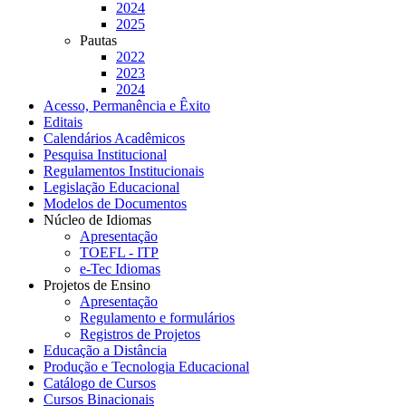
2024
2025
Pautas
2022
2023
2024
Acesso, Permanência e Êxito
Editais
Calendários Acadêmicos
Pesquisa Institucional
Regulamentos Institucionais
Legislação Educacional
Modelos de Documentos
Núcleo de Idiomas
Apresentação
TOEFL - ITP
e-Tec Idiomas
Projetos de Ensino
Apresentação
Regulamento e formulários
Registros de Projetos
Educação a Distância
Produção e Tecnologia Educacional
Catálogo de Cursos
Cursos Binacionais