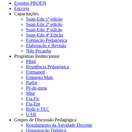
Eventos PROEN
Encceja
Capacitações
Suap-Edu 1ª edição
Suap-Edu 2ª edição
Suap-Edu 3ª edição
Suap-Edu 4ª Edição
Formação Pedagógica
Elaboração e Revisão
Nilo Peçanha
Programas Institucionais
Pibid
Residência Pedagógica
Formaped
Emprega Mais
Parfor
Pé-de-meia
Mtur
Eja-Fic
Eja-Ept
Rede e-TEC
UAB
Grupos de Discussão Pedagógica
Regulamento da Atividade Docente
Organização Didática