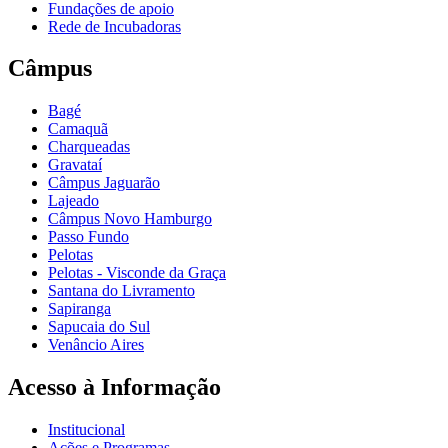
Fundações de apoio
Rede de Incubadoras
Câmpus
Bagé
Camaquã
Charqueadas
Gravataí
Câmpus Jaguarão
Lajeado
Câmpus Novo Hamburgo
Passo Fundo
Pelotas
Pelotas - Visconde da Graça
Santana do Livramento
Sapiranga
Sapucaia do Sul
Venâncio Aires
Acesso à Informação
Institucional
Ações e Programas