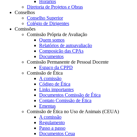
Horários
Diretoria de Projetos e Obras
Conselhos
Conselho Superior
Colégio de Dirigentes
Comissões
Comissão Própria de Avaliação
Quem somos
Relatórios de autoavaliação
Composição das CPAs
Documentos
Comissão Permanente de Pessoal Docente
Espaço da CPPD
Comissão de Ética
A comissão
Código de Ética
Links importantes
Documentos Comissão de Ética
Contato Comissão de Ética
Ementas
Comissão de Ética no Uso de Animais (CEUA)
A comissão
Regulamento
Passo a passo
Documentos Ceua