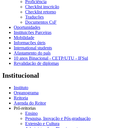
Proficiência
Checklist inscrição
Checklist retorno
Traduções
Documentos CsF
Oportunidades
Instituições Parceiras
Mobilidade
Informações úteis
International students
Afastamento do país
10 anos Binacional - CETP/UTU - IFSul
Revalidação de diplomas
Institucional
Instituto
Organograma
Reitoria
Agenda do Reitor
Pró-reitorias
Ensino
Pesquisa, Inovação e Pós-graduação
Extensão e Cultura