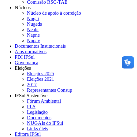
Comissão RSC-TAE
Núcleos
Núcleo de apoio à correição
Nugai
Nugeds
Neabi
Napne
Nupav
Documentos Institucionais
Atos normativos
PDI IFSul
Governança
Eleições
Eleições 2025
Eleições 2021
2017
Representantes Consup
IFSul Sustentável
Fórum Ambiental
PLS
Legislação
Documentos
NUGAIs do IFSul
Links úteis
Editora IFSul