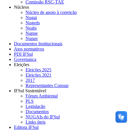
Comissão RSC-TAE
Núcleos
Núcleo de apoio à correição
Nugai
Nugeds
Neabi
Napne
Nupav
Documentos Institucionais
Atos normativos
PDI IFSul
Governança
Eleições
Eleições 2025
Eleições 2021
2017
Representantes Consup
IFSul Sustentável
Fórum Ambiental
PLS
Legislação
Documentos
NUGAIs do IFSul
Links úteis
Editora IFSul