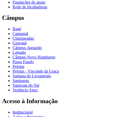
Fundações de apoio
Rede de Incubadoras
Câmpus
Bagé
Camaquã
Charqueadas
Gravataí
Câmpus Jaguarão
Lajeado
Câmpus Novo Hamburgo
Passo Fundo
Pelotas
Pelotas - Visconde da Graça
Santana do Livramento
Sapiranga
Sapucaia do Sul
Venâncio Aires
Acesso à Informação
Institucional
Ações e Programas