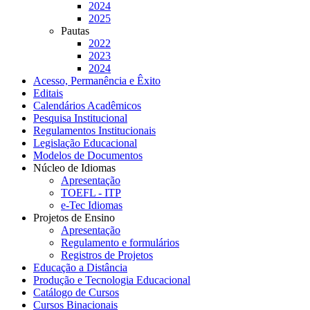
2024
2025
Pautas
2022
2023
2024
Acesso, Permanência e Êxito
Editais
Calendários Acadêmicos
Pesquisa Institucional
Regulamentos Institucionais
Legislação Educacional
Modelos de Documentos
Núcleo de Idiomas
Apresentação
TOEFL - ITP
e-Tec Idiomas
Projetos de Ensino
Apresentação
Regulamento e formulários
Registros de Projetos
Educação a Distância
Produção e Tecnologia Educacional
Catálogo de Cursos
Cursos Binacionais