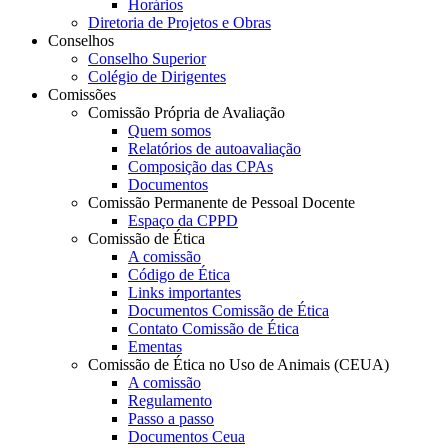
Horários
Diretoria de Projetos e Obras
Conselhos
Conselho Superior
Colégio de Dirigentes
Comissões
Comissão Própria de Avaliação
Quem somos
Relatórios de autoavaliação
Composição das CPAs
Documentos
Comissão Permanente de Pessoal Docente
Espaço da CPPD
Comissão de Ética
A comissão
Código de Ética
Links importantes
Documentos Comissão de Ética
Contato Comissão de Ética
Ementas
Comissão de Ética no Uso de Animais (CEUA)
A comissão
Regulamento
Passo a passo
Documentos Ceua