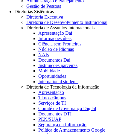
Administração e Planejamento
Gestão de Pessoas
Diretorias Sistêmicas
Diretoria Executiva
Diretoria de Desenvolvimento Institucional
Diretoria de Assuntos Internacionais
Apresentação Dai
Informações úteis
Ciência sem Fronteiras
Núcleo de Idiomas
NAIs
Documentos Dai
Instituições parceiras
Mobilidade
Oportunidades
International students
Diretoria de Tecnologia da Informação
Apresentação
TI nos câmpus
Serviços de TI
Comitê de Governança Digital
Documentos DTI
PEN/SUAP
Segurança da Informação
Política de Armazenamento Google