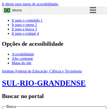
Ir direto para menu de acessibilidade.
BRASIL
Simplifique!
Ir para o conteúdo
1
Ir para o menu
2
Comunica BR
Ir para a busca
3
Ir para o rodapé
4
Participe
Acesso à informação
Opções de acessibilidade
Legislação
Acessibilidade
Canais
Alto contraste
Mapa do site
Instituto Federal de Educação, Ciência e Tecnologia
SUL-RIO-GRANDENSE
Buscar no portal
Busca