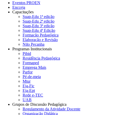
Eventos PROEN
Encceja
Capacitações
Suap-Edu 1ª edição
Suap-Edu 2ª edição
Suap-Edu 3ª edição
Suap-Edu 4ª Edição
Formação Pedagógica
Elaboração e Revisão
Nilo Peçanha
Programas Institucionais
Pibid
Residência Pedagógica
Formaped
Emprega Mais
Parfor
Pé-de-meia
Mtur
Eja-Fic
Eja-Ept
Rede e-TEC
UAB
Grupos de Discussão Pedagógica
Regulamento da Atividade Docente
Organização Didática