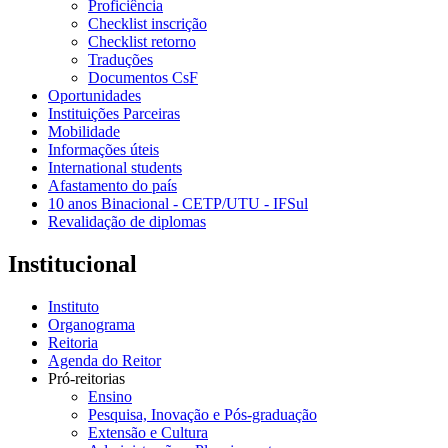
Proficiência
Checklist inscrição
Checklist retorno
Traduções
Documentos CsF
Oportunidades
Instituições Parceiras
Mobilidade
Informações úteis
International students
Afastamento do país
10 anos Binacional - CETP/UTU - IFSul
Revalidação de diplomas
Institucional
Instituto
Organograma
Reitoria
Agenda do Reitor
Pró-reitorias
Ensino
Pesquisa, Inovação e Pós-graduação
Extensão e Cultura