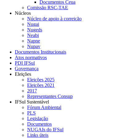
Documentos Ceua
Comissão RSC-TAE
Núcleos
Núcleo de apoio à correição
Nugai
Nugeds
Neabi
Napne
Nupav
Documentos Institucionais
Atos normativos
PDI IFSul
Governança
Eleições
Eleições 2025
Eleições 2021
2017
Representantes Consup
IFSul Sustentável
Fórum Ambiental
PLS
Legislação
Documentos
NUGAIs do IFSul
Links úteis