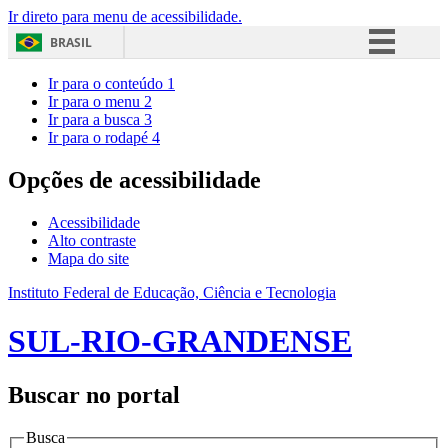
Ir direto para menu de acessibilidade.
BRASIL
Simplifique!
Ir para o conteúdo
1
Ir para o menu
2
Comunica BR
Ir para a busca
3
Ir para o rodapé
4
Participe
Acesso à informação
Opções de acessibilidade
Legislação
Acessibilidade
Canais
Alto contraste
Mapa do site
Instituto Federal de Educação, Ciência e Tecnologia
SUL-RIO-GRANDENSE
Buscar no portal
Busca