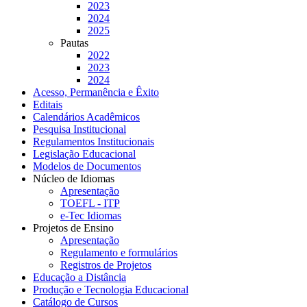
2023
2024
2025
Pautas
2022
2023
2024
Acesso, Permanência e Êxito
Editais
Calendários Acadêmicos
Pesquisa Institucional
Regulamentos Institucionais
Legislação Educacional
Modelos de Documentos
Núcleo de Idiomas
Apresentação
TOEFL - ITP
e-Tec Idiomas
Projetos de Ensino
Apresentação
Regulamento e formulários
Registros de Projetos
Educação a Distância
Produção e Tecnologia Educacional
Catálogo de Cursos