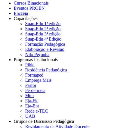
Cursos Binacionais
Eventos PROEN
Encceja
Capacitações
Suap-Edu 1ª edição
Suap-Edu 2ª edição
Suap-Edu 3ª edição
Suap-Edu 4ª Edição
Formação Pedagógica
Elaboração e Revisão
Nilo Peçanha
Programas Institucionais
Pibid
Residência Pedagógica
Formaped
Emprega Mais
Parfor
Pé-de-meia
Mtur
Eja-Fic
Eja-Ept
Rede e-TEC
UAB
Grupos de Discussão Pedagógica
Regulamento da Atividade Docente