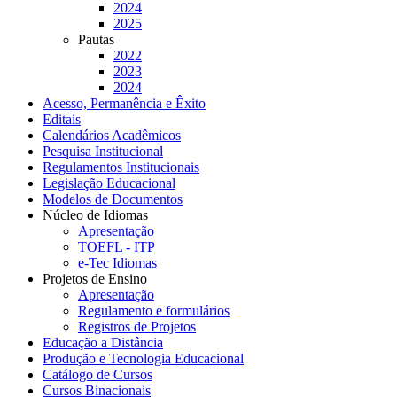
2024
2025
Pautas
2022
2023
2024
Acesso, Permanência e Êxito
Editais
Calendários Acadêmicos
Pesquisa Institucional
Regulamentos Institucionais
Legislação Educacional
Modelos de Documentos
Núcleo de Idiomas
Apresentação
TOEFL - ITP
e-Tec Idiomas
Projetos de Ensino
Apresentação
Regulamento e formulários
Registros de Projetos
Educação a Distância
Produção e Tecnologia Educacional
Catálogo de Cursos
Cursos Binacionais