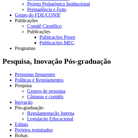
Projeto Pedagógico Institucional
Permanência e êxito
Grupo do FDE/CONIF
Publicações
Comitê Científico
Publicações
Publicações Proen
Publicações MEC
Programas
Pesquisa, Inovação Pós-graduação
Perguntas frequentes
Políticas e Regulamentos
Pesquisa
Grupos de pesquisa
Câmaras e comitês
Inovação
Pós-graduação
Regulamentação Interna
Legislação Educacional
Editais
Projetos registrados
Bolsas