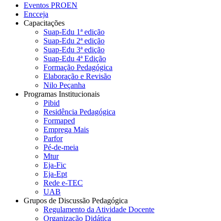
Eventos PROEN
Encceja
Capacitações
Suap-Edu 1ª edição
Suap-Edu 2ª edição
Suap-Edu 3ª edição
Suap-Edu 4ª Edição
Formação Pedagógica
Elaboração e Revisão
Nilo Peçanha
Programas Institucionais
Pibid
Residência Pedagógica
Formaped
Emprega Mais
Parfor
Pé-de-meia
Mtur
Eja-Fic
Eja-Ept
Rede e-TEC
UAB
Grupos de Discussão Pedagógica
Regulamento da Atividade Docente
Organização Didática