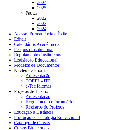
2024
2025
Pautas
2022
2023
2024
Acesso, Permanência e Êxito
Editais
Calendários Acadêmicos
Pesquisa Institucional
Regulamentos Institucionais
Legislação Educacional
Modelos de Documentos
Núcleo de Idiomas
Apresentação
TOEFL - ITP
e-Tec Idiomas
Projetos de Ensino
Apresentação
Regulamento e formulários
Registros de Projetos
Educação a Distância
Produção e Tecnologia Educacional
Catálogo de Cursos
Cursos Binacionais