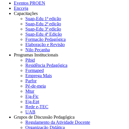
Eventos PROEN
Encceja
Capacitações
Suap-Edu 1ª edição
Suap-Edu 2ª edição
Suap-Edu 3ª edição
Suap-Edu 4ª Edição
Formação Pedagógica
Elaboração e Revisão
Nilo Peçanha
Programas Institucionais
Pibid
Residência Pedagógica
Formaped
Emprega Mais
Parfor
Pé-de-meia
Mtur
Eja-Fic
Eja-Ept
Rede e-TEC
UAB
Grupos de Discussão Pedagógica
Regulamento da Atividade Docente
Organização Didática