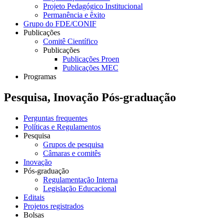
Projeto Pedagógico Institucional
Permanência e êxito
Grupo do FDE/CONIF
Publicações
Comitê Científico
Publicações
Publicações Proen
Publicações MEC
Programas
Pesquisa, Inovação Pós-graduação
Perguntas frequentes
Políticas e Regulamentos
Pesquisa
Grupos de pesquisa
Câmaras e comitês
Inovação
Pós-graduação
Regulamentação Interna
Legislação Educacional
Editais
Projetos registrados
Bolsas