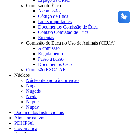
Espaço da CPPD
Comissão de Ética
A comissão
Código de Ética
Links importantes
Documentos Comissão de Ética
Contato Comissão de Ética
Ementas
Comissão de Ética no Uso de Animais (CEUA)
A comissão
Regulamento
Passo a passo
Documentos Ceua
Comissão RSC-TAE
Núcleos
Núcleo de apoio à correição
Nugai
Nugeds
Neabi
Napne
Nupav
Documentos Institucionais
Atos normativos
PDI IFSul
Governança