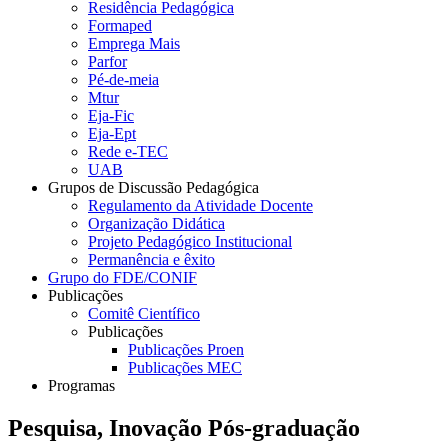
Residência Pedagógica
Formaped
Emprega Mais
Parfor
Pé-de-meia
Mtur
Eja-Fic
Eja-Ept
Rede e-TEC
UAB
Grupos de Discussão Pedagógica
Regulamento da Atividade Docente
Organização Didática
Projeto Pedagógico Institucional
Permanência e êxito
Grupo do FDE/CONIF
Publicações
Comitê Científico
Publicações
Publicações Proen
Publicações MEC
Programas
Pesquisa, Inovação Pós-graduação