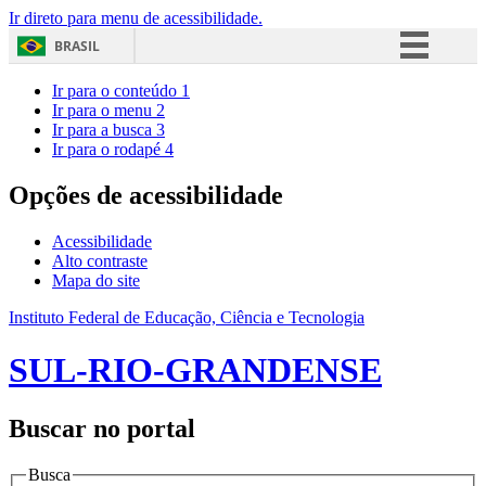
Ir direto para menu de acessibilidade.
BRASIL
Simplifique!
Ir para o conteúdo
1
Ir para o menu
2
Comunica BR
Ir para a busca
3
Ir para o rodapé
4
Participe
Acesso à informação
Opções de acessibilidade
Legislação
Acessibilidade
Canais
Alto contraste
Mapa do site
Instituto Federal de Educação, Ciência e Tecnologia
SUL-RIO-GRANDENSE
Buscar no portal
Busca