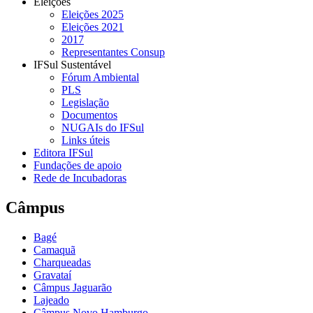
Eleições
Eleições 2025
Eleições 2021
2017
Representantes Consup
IFSul Sustentável
Fórum Ambiental
PLS
Legislação
Documentos
NUGAIs do IFSul
Links úteis
Editora IFSul
Fundações de apoio
Rede de Incubadoras
Câmpus
Bagé
Camaquã
Charqueadas
Gravataí
Câmpus Jaguarão
Lajeado
Câmpus Novo Hamburgo