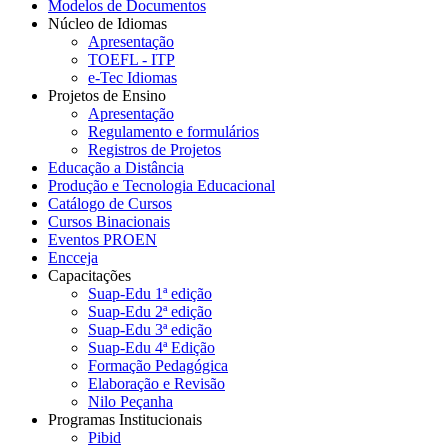
Modelos de Documentos
Núcleo de Idiomas
Apresentação
TOEFL - ITP
e-Tec Idiomas
Projetos de Ensino
Apresentação
Regulamento e formulários
Registros de Projetos
Educação a Distância
Produção e Tecnologia Educacional
Catálogo de Cursos
Cursos Binacionais
Eventos PROEN
Encceja
Capacitações
Suap-Edu 1ª edição
Suap-Edu 2ª edição
Suap-Edu 3ª edição
Suap-Edu 4ª Edição
Formação Pedagógica
Elaboração e Revisão
Nilo Peçanha
Programas Institucionais
Pibid