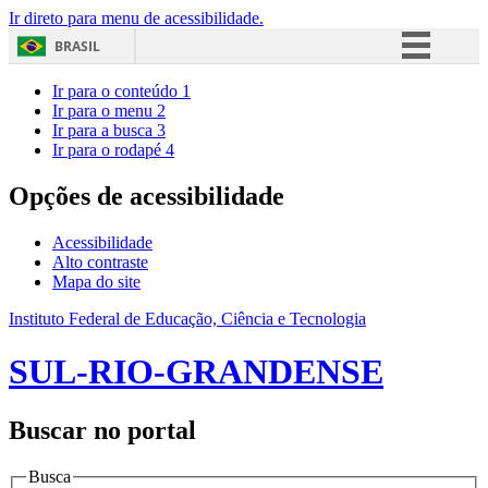
Ir direto para menu de acessibilidade.
BRASIL
Simplifique!
Ir para o conteúdo
1
Ir para o menu
2
Comunica BR
Ir para a busca
3
Ir para o rodapé
4
Participe
Acesso à informação
Opções de acessibilidade
Legislação
Acessibilidade
Canais
Alto contraste
Mapa do site
Instituto Federal de Educação, Ciência e Tecnologia
SUL-RIO-GRANDENSE
Buscar no portal
Busca