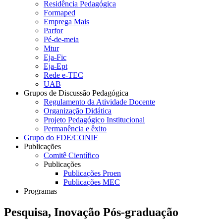
Residência Pedagógica
Formaped
Emprega Mais
Parfor
Pé-de-meia
Mtur
Eja-Fic
Eja-Ept
Rede e-TEC
UAB
Grupos de Discussão Pedagógica
Regulamento da Atividade Docente
Organização Didática
Projeto Pedagógico Institucional
Permanência e êxito
Grupo do FDE/CONIF
Publicações
Comitê Científico
Publicações
Publicações Proen
Publicações MEC
Programas
Pesquisa, Inovação Pós-graduação