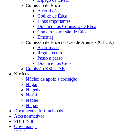
Espaço da CPPD
Comissão de Ética
A comissão
Código de Ética
Links importantes
Documentos Comissão de Ética
Contato Comissão de Ética
Ementas
Comissão de Ética no Uso de Animais (CEUA)
A comissão
Regulamento
Passo a passo
Documentos Ceua
Comissão RSC-TAE
Núcleos
Núcleo de apoio à correição
Nugai
Nugeds
Neabi
Napne
Nupav
Documentos Institucionais
Atos normativos
PDI IFSul
Governança