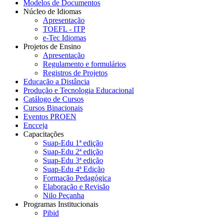
Modelos de Documentos
Núcleo de Idiomas
Apresentação
TOEFL - ITP
e-Tec Idiomas
Projetos de Ensino
Apresentação
Regulamento e formulários
Registros de Projetos
Educação a Distância
Produção e Tecnologia Educacional
Catálogo de Cursos
Cursos Binacionais
Eventos PROEN
Encceja
Capacitações
Suap-Edu 1ª edição
Suap-Edu 2ª edição
Suap-Edu 3ª edição
Suap-Edu 4ª Edição
Formação Pedagógica
Elaboração e Revisão
Nilo Peçanha
Programas Institucionais
Pibid