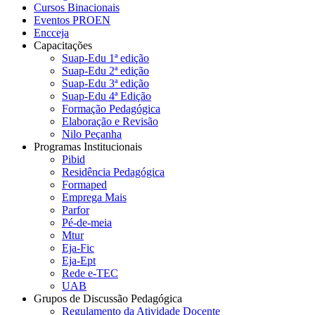
Cursos Binacionais
Eventos PROEN
Encceja
Capacitações
Suap-Edu 1ª edição
Suap-Edu 2ª edição
Suap-Edu 3ª edição
Suap-Edu 4ª Edição
Formação Pedagógica
Elaboração e Revisão
Nilo Peçanha
Programas Institucionais
Pibid
Residência Pedagógica
Formaped
Emprega Mais
Parfor
Pé-de-meia
Mtur
Eja-Fic
Eja-Ept
Rede e-TEC
UAB
Grupos de Discussão Pedagógica
Regulamento da Atividade Docente