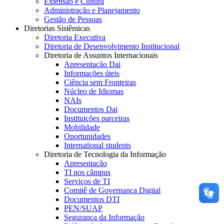
Extensão e Cultura
Administração e Planejamento
Gestão de Pessoas
Diretorias Sistêmicas
Diretoria Executiva
Diretoria de Desenvolvimento Institucional
Diretoria de Assuntos Internacionais
Apresentação Dai
Informações úteis
Ciência sem Fronteiras
Núcleo de Idiomas
NAIs
Documentos Dai
Instituições parceiras
Mobilidade
Oportunidades
International students
Diretoria de Tecnologia da Informação
Apresentação
TI nos câmpus
Serviços de TI
Comitê de Governança Digital
Documentos DTI
PEN/SUAP
Segurança da Informação