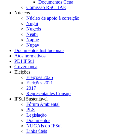
Documentos Ceua
Comissão RSC-TAE
Núcleos
Núcleo de apoio à correição
Nugai
Nugeds
Neabi
Napne
Nupav
Documentos Institucionais
Atos normativos
PDI IFSul
Governança
Eleições
Eleições 2025
Eleições 2021
2017
Representantes Consup
IFSul Sustentável
Fórum Ambiental
PLS
Legislação
Documentos
NUGAIs do IFSul
Links úteis