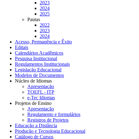
2023
2024
2025
Pautas
2022
2023
2024
Acesso, Permanência e Êxito
Editais
Calendários Acadêmicos
Pesquisa Institucional
Regulamentos Institucionais
Legislação Educacional
Modelos de Documentos
Núcleo de Idiomas
Apresentação
TOEFL - ITP
e-Tec Idiomas
Projetos de Ensino
Apresentação
Regulamento e formulários
Registros de Projetos
Educação a Distância
Produção e Tecnologia Educacional
Catálogo de Cursos