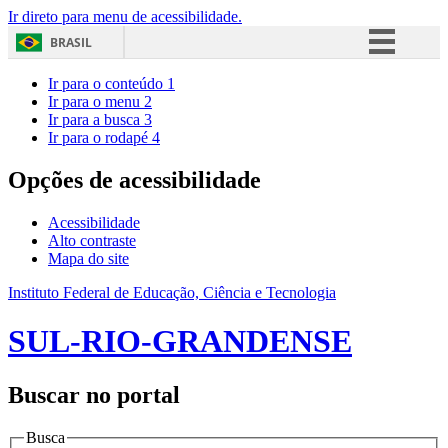
Ir direto para menu de acessibilidade.
BRASIL
Simplifique!
Ir para o conteúdo
1
Ir para o menu
2
Comunica BR
Ir para a busca
3
Ir para o rodapé
4
Participe
Acesso à informação
Opções de acessibilidade
Legislação
Acessibilidade
Canais
Alto contraste
Mapa do site
Instituto Federal de Educação, Ciência e Tecnologia
SUL-RIO-GRANDENSE
Buscar no portal
Busca