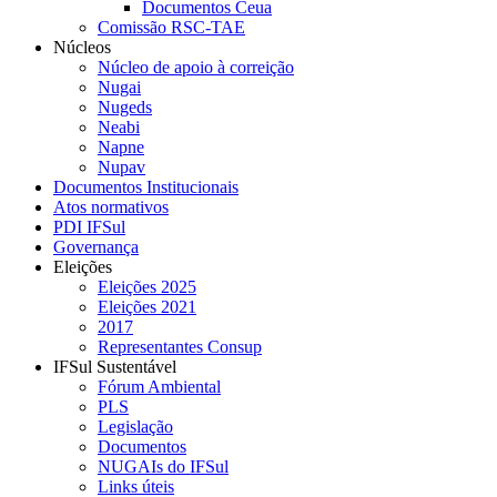
Documentos Ceua
Comissão RSC-TAE
Núcleos
Núcleo de apoio à correição
Nugai
Nugeds
Neabi
Napne
Nupav
Documentos Institucionais
Atos normativos
PDI IFSul
Governança
Eleições
Eleições 2025
Eleições 2021
2017
Representantes Consup
IFSul Sustentável
Fórum Ambiental
PLS
Legislação
Documentos
NUGAIs do IFSul
Links úteis