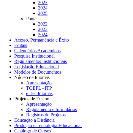
2023
2024
2025
Pautas
2022
2023
2024
Acesso, Permanência e Êxito
Editais
Calendários Acadêmicos
Pesquisa Institucional
Regulamentos Institucionais
Legislação Educacional
Modelos de Documentos
Núcleo de Idiomas
Apresentação
TOEFL - ITP
e-Tec Idiomas
Projetos de Ensino
Apresentação
Regulamento e formulários
Registros de Projetos
Educação a Distância
Produção e Tecnologia Educacional
Catálogo de Cursos