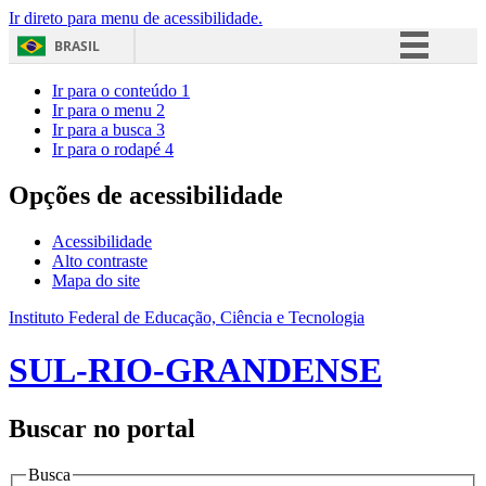
Ir direto para menu de acessibilidade.
BRASIL
Simplifique!
Ir para o conteúdo
1
Ir para o menu
2
Comunica BR
Ir para a busca
3
Ir para o rodapé
4
Participe
Acesso à informação
Opções de acessibilidade
Legislação
Acessibilidade
Canais
Alto contraste
Mapa do site
Instituto Federal de Educação, Ciência e Tecnologia
SUL-RIO-GRANDENSE
Buscar no portal
Busca