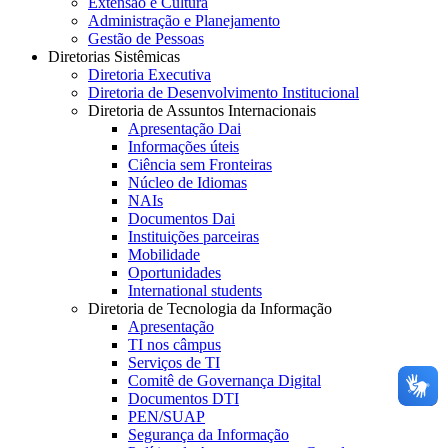
Extensão e Cultura
Administração e Planejamento
Gestão de Pessoas
Diretorias Sistêmicas
Diretoria Executiva
Diretoria de Desenvolvimento Institucional
Diretoria de Assuntos Internacionais
Apresentação Dai
Informações úteis
Ciência sem Fronteiras
Núcleo de Idiomas
NAIs
Documentos Dai
Instituições parceiras
Mobilidade
Oportunidades
International students
Diretoria de Tecnologia da Informação
Apresentação
TI nos câmpus
Serviços de TI
Comitê de Governança Digital
Documentos DTI
PEN/SUAP
Segurança da Informação