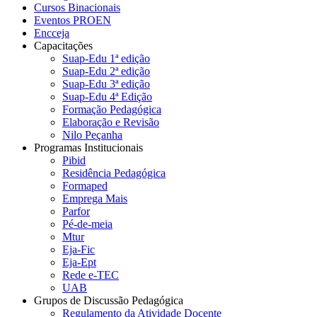
Cursos Binacionais
Eventos PROEN
Encceja
Capacitações
Suap-Edu 1ª edição
Suap-Edu 2ª edição
Suap-Edu 3ª edição
Suap-Edu 4ª Edição
Formação Pedagógica
Elaboração e Revisão
Nilo Peçanha
Programas Institucionais
Pibid
Residência Pedagógica
Formaped
Emprega Mais
Parfor
Pé-de-meia
Mtur
Eja-Fic
Eja-Ept
Rede e-TEC
UAB
Grupos de Discussão Pedagógica
Regulamento da Atividade Docente