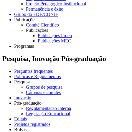
Projeto Pedagógico Institucional
Permanência e êxito
Grupo do FDE/CONIF
Publicações
Comitê Científico
Publicações
Publicações Proen
Publicações MEC
Programas
Pesquisa, Inovação Pós-graduação
Perguntas frequentes
Políticas e Regulamentos
Pesquisa
Grupos de pesquisa
Câmaras e comitês
Inovação
Pós-graduação
Regulamentação Interna
Legislação Educacional
Editais
Projetos registrados
Bolsas