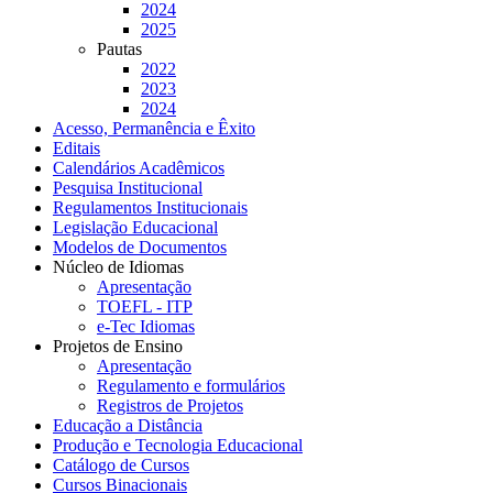
2024
2025
Pautas
2022
2023
2024
Acesso, Permanência e Êxito
Editais
Calendários Acadêmicos
Pesquisa Institucional
Regulamentos Institucionais
Legislação Educacional
Modelos de Documentos
Núcleo de Idiomas
Apresentação
TOEFL - ITP
e-Tec Idiomas
Projetos de Ensino
Apresentação
Regulamento e formulários
Registros de Projetos
Educação a Distância
Produção e Tecnologia Educacional
Catálogo de Cursos
Cursos Binacionais