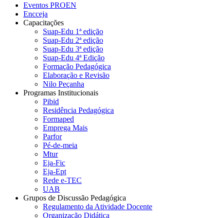
Eventos PROEN
Encceja
Capacitações
Suap-Edu 1ª edição
Suap-Edu 2ª edição
Suap-Edu 3ª edição
Suap-Edu 4ª Edição
Formação Pedagógica
Elaboração e Revisão
Nilo Peçanha
Programas Institucionais
Pibid
Residência Pedagógica
Formaped
Emprega Mais
Parfor
Pé-de-meia
Mtur
Eja-Fic
Eja-Ept
Rede e-TEC
UAB
Grupos de Discussão Pedagógica
Regulamento da Atividade Docente
Organização Didática