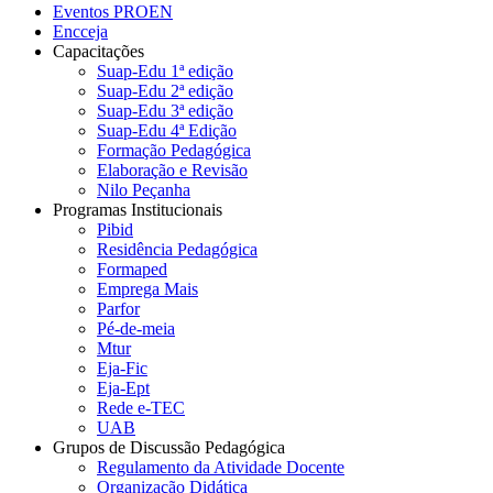
Eventos PROEN
Encceja
Capacitações
Suap-Edu 1ª edição
Suap-Edu 2ª edição
Suap-Edu 3ª edição
Suap-Edu 4ª Edição
Formação Pedagógica
Elaboração e Revisão
Nilo Peçanha
Programas Institucionais
Pibid
Residência Pedagógica
Formaped
Emprega Mais
Parfor
Pé-de-meia
Mtur
Eja-Fic
Eja-Ept
Rede e-TEC
UAB
Grupos de Discussão Pedagógica
Regulamento da Atividade Docente
Organização Didática