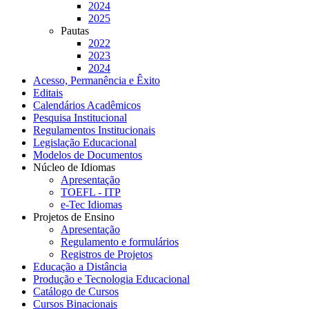
2024
2025
Pautas
2022
2023
2024
Acesso, Permanência e Êxito
Editais
Calendários Acadêmicos
Pesquisa Institucional
Regulamentos Institucionais
Legislação Educacional
Modelos de Documentos
Núcleo de Idiomas
Apresentação
TOEFL - ITP
e-Tec Idiomas
Projetos de Ensino
Apresentação
Regulamento e formulários
Registros de Projetos
Educação a Distância
Produção e Tecnologia Educacional
Catálogo de Cursos
Cursos Binacionais