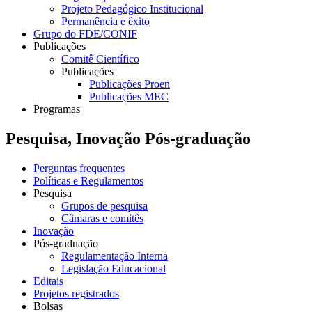
Projeto Pedagógico Institucional
Permanência e êxito
Grupo do FDE/CONIF
Publicações
Comitê Científico
Publicações
Publicações Proen
Publicações MEC
Programas
Pesquisa, Inovação Pós-graduação
Perguntas frequentes
Políticas e Regulamentos
Pesquisa
Grupos de pesquisa
Câmaras e comitês
Inovação
Pós-graduação
Regulamentação Interna
Legislação Educacional
Editais
Projetos registrados
Bolsas