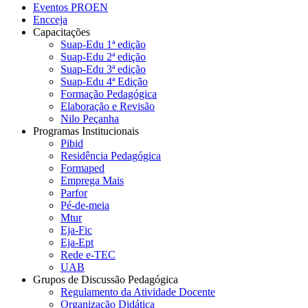
Eventos PROEN
Encceja
Capacitações
Suap-Edu 1ª edição
Suap-Edu 2ª edição
Suap-Edu 3ª edição
Suap-Edu 4ª Edição
Formação Pedagógica
Elaboração e Revisão
Nilo Peçanha
Programas Institucionais
Pibid
Residência Pedagógica
Formaped
Emprega Mais
Parfor
Pé-de-meia
Mtur
Eja-Fic
Eja-Ept
Rede e-TEC
UAB
Grupos de Discussão Pedagógica
Regulamento da Atividade Docente
Organização Didática