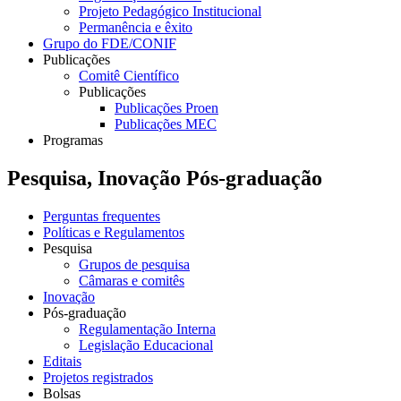
Projeto Pedagógico Institucional
Permanência e êxito
Grupo do FDE/CONIF
Publicações
Comitê Científico
Publicações
Publicações Proen
Publicações MEC
Programas
Pesquisa, Inovação Pós-graduação
Perguntas frequentes
Políticas e Regulamentos
Pesquisa
Grupos de pesquisa
Câmaras e comitês
Inovação
Pós-graduação
Regulamentação Interna
Legislação Educacional
Editais
Projetos registrados
Bolsas