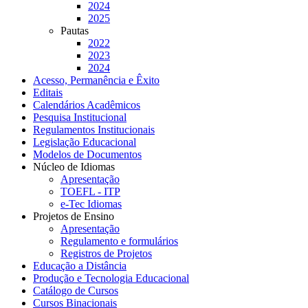
2024
2025
Pautas
2022
2023
2024
Acesso, Permanência e Êxito
Editais
Calendários Acadêmicos
Pesquisa Institucional
Regulamentos Institucionais
Legislação Educacional
Modelos de Documentos
Núcleo de Idiomas
Apresentação
TOEFL - ITP
e-Tec Idiomas
Projetos de Ensino
Apresentação
Regulamento e formulários
Registros de Projetos
Educação a Distância
Produção e Tecnologia Educacional
Catálogo de Cursos
Cursos Binacionais