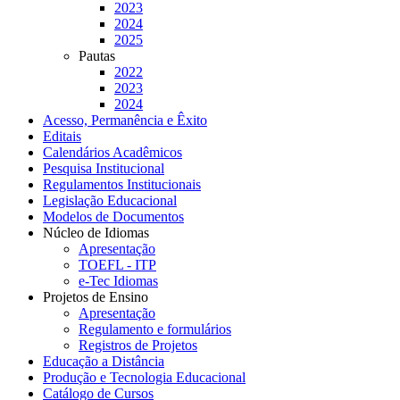
2023
2024
2025
Pautas
2022
2023
2024
Acesso, Permanência e Êxito
Editais
Calendários Acadêmicos
Pesquisa Institucional
Regulamentos Institucionais
Legislação Educacional
Modelos de Documentos
Núcleo de Idiomas
Apresentação
TOEFL - ITP
e-Tec Idiomas
Projetos de Ensino
Apresentação
Regulamento e formulários
Registros de Projetos
Educação a Distância
Produção e Tecnologia Educacional
Catálogo de Cursos