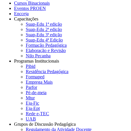
Cursos Binacionais
Eventos PROEN
Encceja
Capacitações
Suap-Edu 1ª edição
Suap-Edu 2ª edição
Suap-Edu 3ª edição
Suap-Edu 4ª Edição
Formação Pedagógica
Elaboração e Revisão
Nilo Peçanha
Programas Institucionais
Pibid
Residência Pedagógica
Formaped
Emprega Mais
Parfor
Pé-de-meia
Mtur
Eja-Fic
Eja-Ept
Rede e-TEC
UAB
Grupos de Discussão Pedagógica
Regulamento da Atividade Docente