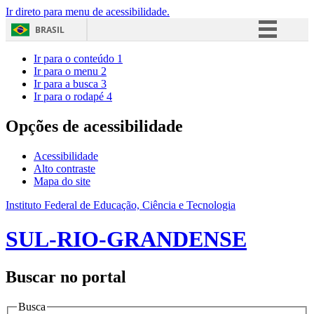
Ir direto para menu de acessibilidade.
BRASIL
Simplifique!
Ir para o conteúdo
1
Ir para o menu
2
Comunica BR
Ir para a busca
3
Ir para o rodapé
4
Participe
Acesso à informação
Opções de acessibilidade
Legislação
Acessibilidade
Canais
Alto contraste
Mapa do site
Instituto Federal de Educação, Ciência e Tecnologia
SUL-RIO-GRANDENSE
Buscar no portal
Busca