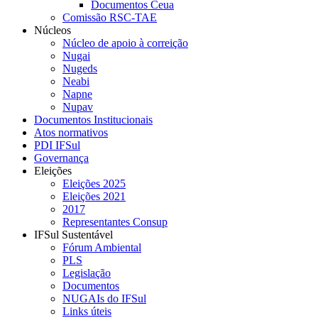
Documentos Ceua
Comissão RSC-TAE
Núcleos
Núcleo de apoio à correição
Nugai
Nugeds
Neabi
Napne
Nupav
Documentos Institucionais
Atos normativos
PDI IFSul
Governança
Eleições
Eleições 2025
Eleições 2021
2017
Representantes Consup
IFSul Sustentável
Fórum Ambiental
PLS
Legislação
Documentos
NUGAIs do IFSul
Links úteis