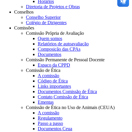
Horários
Diretoria de Projetos e Obras
Conselhos
Conselho Superior
Colégio de Dirigentes
Comissões
Comissão Própria de Avaliação
Quem somos
Relatórios de autoavaliação
Composição das CPAs
Documentos
Comissão Permanente de Pessoal Docente
Espaço da CPPD
Comissão de Ética
A comissão
Código de Ética
Links importantes
Documentos Comissão de Ética
Contato Comissão de Ética
Ementas
Comissão de Ética no Uso de Animais (CEUA)
A comissão
Regulamento
Passo a passo
Documentos Ceua