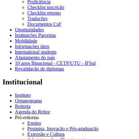
Proficiência
Checklist inscrição
Checklist retorno
Traduções
Documentos CsF
Oportunidades
Instituições Parceiras
Mobilidade
Informações úteis
International students
Afastamento do país
10 anos Binacional - CETP/UTU - IFSul
Revalidação de diplomas
Institucional
Instituto
Organograma
Reitoria
Agenda do Reitor
Pró-reitorias
Ensino
Pesquisa, Inovação e Pós-graduação
Extensão e Cultura