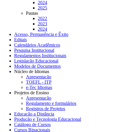
2024
2025
Pautas
2022
2023
2024
Acesso, Permanência e Êxito
Editais
Calendários Acadêmicos
Pesquisa Institucional
Regulamentos Institucionais
Legislação Educacional
Modelos de Documentos
Núcleo de Idiomas
Apresentação
TOEFL - ITP
e-Tec Idiomas
Projetos de Ensino
Apresentação
Regulamento e formulários
Registros de Projetos
Educação a Distância
Produção e Tecnologia Educacional
Catálogo de Cursos
Cursos Binacionais