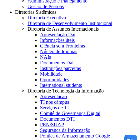
Administração e Planejamento
Gestão de Pessoas
Diretorias Sistêmicas
Diretoria Executiva
Diretoria de Desenvolvimento Institucional
Diretoria de Assuntos Internacionais
Apresentação Dai
Informações úteis
Ciência sem Fronteiras
Núcleo de Idiomas
NAIs
Documentos Dai
Instituições parceiras
Mobilidade
Oportunidades
International students
Diretoria de Tecnologia da Informação
Apresentação
TI nos câmpus
Serviços de TI
Comitê de Governança Digital
Documentos DTI
PEN/SUAP
Segurança da Informação
Política de Armazenamento Google