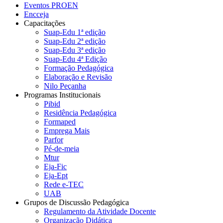
Eventos PROEN
Encceja
Capacitações
Suap-Edu 1ª edição
Suap-Edu 2ª edição
Suap-Edu 3ª edição
Suap-Edu 4ª Edição
Formação Pedagógica
Elaboração e Revisão
Nilo Peçanha
Programas Institucionais
Pibid
Residência Pedagógica
Formaped
Emprega Mais
Parfor
Pé-de-meia
Mtur
Eja-Fic
Eja-Ept
Rede e-TEC
UAB
Grupos de Discussão Pedagógica
Regulamento da Atividade Docente
Organização Didática