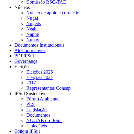
Comissão RSC-TAE
Núcleos
Núcleo de apoio à correição
Nugai
Nugeds
Neabi
Napne
Nupav
Documentos Institucionais
Atos normativos
PDI IFSul
Governança
Eleições
Eleições 2025
Eleições 2021
2017
Representantes Consup
IFSul Sustentável
Fórum Ambiental
PLS
Legislação
Documentos
NUGAIs do IFSul
Links úteis
Editora IFSul