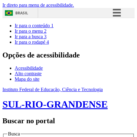
Ir direto para menu de acessibilidade.
BRASIL
Simplifique!
Ir para o conteúdo
1
Ir para o menu
2
Comunica BR
Ir para a busca
3
Ir para o rodapé
4
Participe
Acesso à informação
Opções de acessibilidade
Legislação
Acessibilidade
Canais
Alto contraste
Mapa do site
Instituto Federal de Educação, Ciência e Tecnologia
SUL-RIO-GRANDENSE
Buscar no portal
Busca