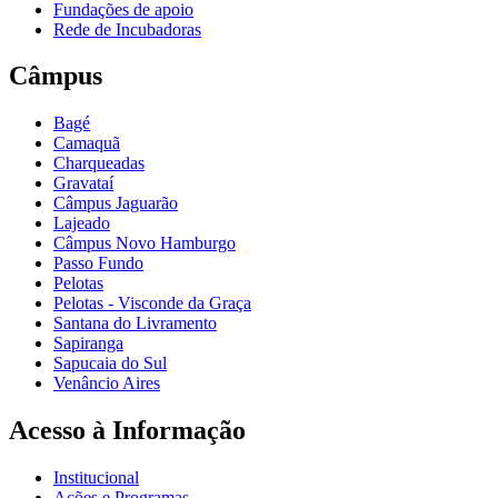
Fundações de apoio
Rede de Incubadoras
Câmpus
Bagé
Camaquã
Charqueadas
Gravataí
Câmpus Jaguarão
Lajeado
Câmpus Novo Hamburgo
Passo Fundo
Pelotas
Pelotas - Visconde da Graça
Santana do Livramento
Sapiranga
Sapucaia do Sul
Venâncio Aires
Acesso à Informação
Institucional
Ações e Programas