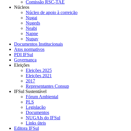
Comissão RSC-TAE
Núcleos
Núcleo de apoio à correição
Nugai
Nugeds
Neabi
Napne
Nupav
Documentos Institucionais
Atos normativos
PDI IFSul
Governança
Eleições
Eleições 2025
Eleições 2021
2017
Representantes Consup
IFSul Sustentável
Fórum Ambiental
PLS
Legislação
Documentos
NUGAIs do IFSul
Links úteis
Editora IFSul