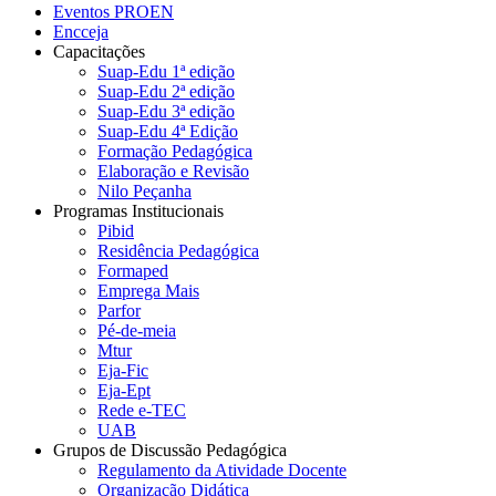
Eventos PROEN
Encceja
Capacitações
Suap-Edu 1ª edição
Suap-Edu 2ª edição
Suap-Edu 3ª edição
Suap-Edu 4ª Edição
Formação Pedagógica
Elaboração e Revisão
Nilo Peçanha
Programas Institucionais
Pibid
Residência Pedagógica
Formaped
Emprega Mais
Parfor
Pé-de-meia
Mtur
Eja-Fic
Eja-Ept
Rede e-TEC
UAB
Grupos de Discussão Pedagógica
Regulamento da Atividade Docente
Organização Didática