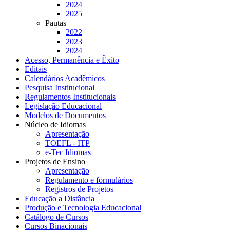
2024
2025
Pautas
2022
2023
2024
Acesso, Permanência e Êxito
Editais
Calendários Acadêmicos
Pesquisa Institucional
Regulamentos Institucionais
Legislação Educacional
Modelos de Documentos
Núcleo de Idiomas
Apresentação
TOEFL - ITP
e-Tec Idiomas
Projetos de Ensino
Apresentação
Regulamento e formulários
Registros de Projetos
Educação a Distância
Produção e Tecnologia Educacional
Catálogo de Cursos
Cursos Binacionais