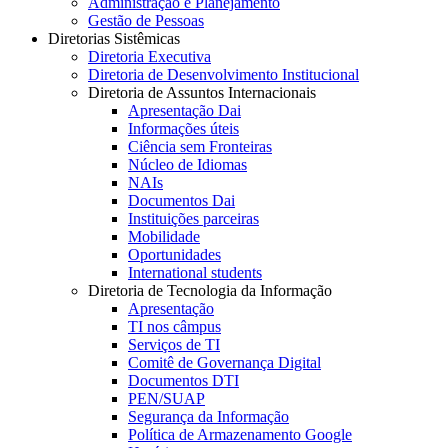
Administração e Planejamento
Gestão de Pessoas
Diretorias Sistêmicas
Diretoria Executiva
Diretoria de Desenvolvimento Institucional
Diretoria de Assuntos Internacionais
Apresentação Dai
Informações úteis
Ciência sem Fronteiras
Núcleo de Idiomas
NAIs
Documentos Dai
Instituições parceiras
Mobilidade
Oportunidades
International students
Diretoria de Tecnologia da Informação
Apresentação
TI nos câmpus
Serviços de TI
Comitê de Governança Digital
Documentos DTI
PEN/SUAP
Segurança da Informação
Política de Armazenamento Google