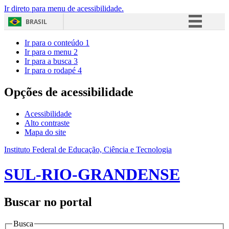
Ir direto para menu de acessibilidade.
BRASIL
Simplifique!
Ir para o conteúdo
1
Ir para o menu
2
Comunica BR
Ir para a busca
3
Ir para o rodapé
4
Participe
Acesso à informação
Opções de acessibilidade
Legislação
Acessibilidade
Canais
Alto contraste
Mapa do site
Instituto Federal de Educação, Ciência e Tecnologia
SUL-RIO-GRANDENSE
Buscar no portal
Busca