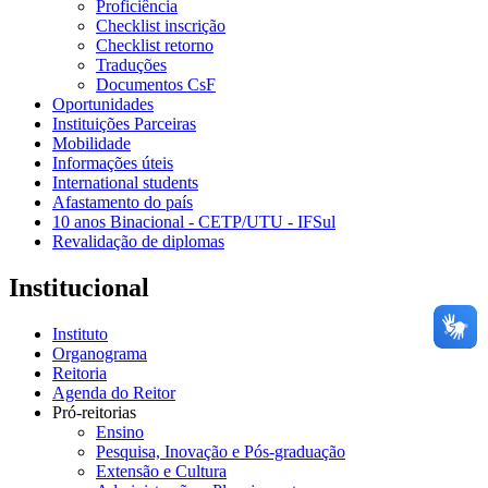
Proficiência
Checklist inscrição
Checklist retorno
Traduções
Documentos CsF
Oportunidades
Instituições Parceiras
Mobilidade
Informações úteis
International students
Afastamento do país
10 anos Binacional - CETP/UTU - IFSul
Revalidação de diplomas
Institucional
Instituto
Organograma
Reitoria
Agenda do Reitor
Pró-reitorias
Ensino
Pesquisa, Inovação e Pós-graduação
Extensão e Cultura