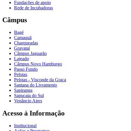
Fundações de apoio
Rede de Incubadoras
Câmpus
Bagé
Camaquã
Charqueadas
Gravataí
Câmpus Jaguarão
Lajeado
Câmpus Novo Hamburgo
Passo Fundo
Pelotas
Pelotas - Visconde da Graça
Santana do Livramento
Sapiranga
Sapucaia do Sul
Venâncio Aires
Acesso à Informação
Institucional
Ações e Programas