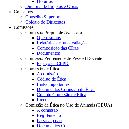
Horários
Diretoria de Projetos e Obras
Conselhos
Conselho Superior
Colégio de Dirigentes
Comissões
Comissão Própria de Avaliação
Quem somos
Relatórios de autoavaliação
Composição das CPAs
Documentos
Comissão Permanente de Pessoal Docente
Espaço da CPPD
Comissão de Ética
A comissão
Código de Ética
Links importantes
Documentos Comissão de Ética
Contato Comissão de Ética
Ementas
Comissão de Ética no Uso de Animais (CEUA)
A comissão
Regulamento
Passo a passo
Documentos Ceua