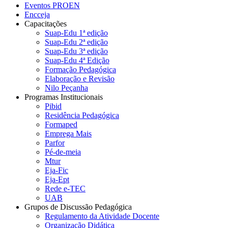
Eventos PROEN
Encceja
Capacitações
Suap-Edu 1ª edição
Suap-Edu 2ª edição
Suap-Edu 3ª edição
Suap-Edu 4ª Edição
Formação Pedagógica
Elaboração e Revisão
Nilo Peçanha
Programas Institucionais
Pibid
Residência Pedagógica
Formaped
Emprega Mais
Parfor
Pé-de-meia
Mtur
Eja-Fic
Eja-Ept
Rede e-TEC
UAB
Grupos de Discussão Pedagógica
Regulamento da Atividade Docente
Organização Didática