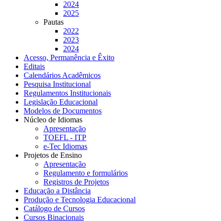
2024
2025
Pautas
2022
2023
2024
Acesso, Permanência e Êxito
Editais
Calendários Acadêmicos
Pesquisa Institucional
Regulamentos Institucionais
Legislação Educacional
Modelos de Documentos
Núcleo de Idiomas
Apresentação
TOEFL - ITP
e-Tec Idiomas
Projetos de Ensino
Apresentação
Regulamento e formulários
Registros de Projetos
Educação a Distância
Produção e Tecnologia Educacional
Catálogo de Cursos
Cursos Binacionais