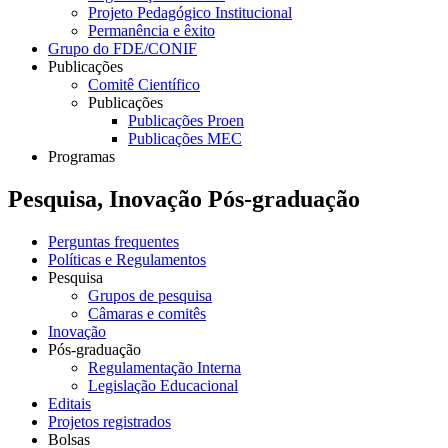
Projeto Pedagógico Institucional
Permanência e êxito
Grupo do FDE/CONIF
Publicações
Comitê Científico
Publicações
Publicações Proen
Publicações MEC
Programas
Pesquisa, Inovação Pós-graduação
Perguntas frequentes
Políticas e Regulamentos
Pesquisa
Grupos de pesquisa
Câmaras e comitês
Inovação
Pós-graduação
Regulamentação Interna
Legislação Educacional
Editais
Projetos registrados
Bolsas