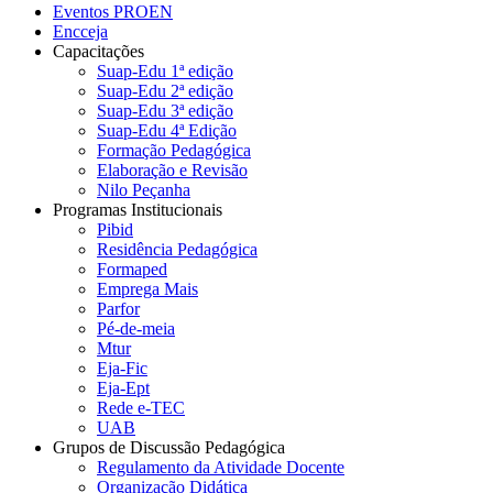
Eventos PROEN
Encceja
Capacitações
Suap-Edu 1ª edição
Suap-Edu 2ª edição
Suap-Edu 3ª edição
Suap-Edu 4ª Edição
Formação Pedagógica
Elaboração e Revisão
Nilo Peçanha
Programas Institucionais
Pibid
Residência Pedagógica
Formaped
Emprega Mais
Parfor
Pé-de-meia
Mtur
Eja-Fic
Eja-Ept
Rede e-TEC
UAB
Grupos de Discussão Pedagógica
Regulamento da Atividade Docente
Organização Didática