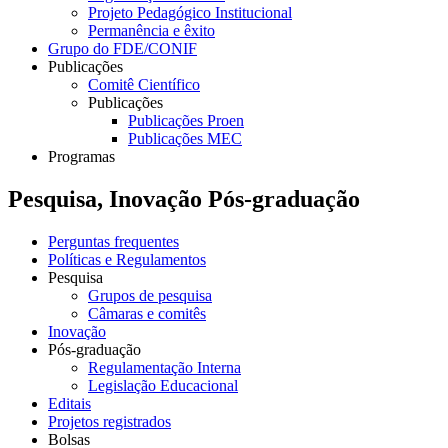
Projeto Pedagógico Institucional
Permanência e êxito
Grupo do FDE/CONIF
Publicações
Comitê Científico
Publicações
Publicações Proen
Publicações MEC
Programas
Pesquisa, Inovação Pós-graduação
Perguntas frequentes
Políticas e Regulamentos
Pesquisa
Grupos de pesquisa
Câmaras e comitês
Inovação
Pós-graduação
Regulamentação Interna
Legislação Educacional
Editais
Projetos registrados
Bolsas