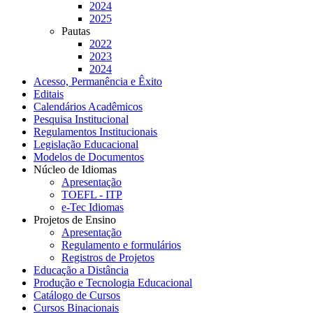
2024
2025
Pautas
2022
2023
2024
Acesso, Permanência e Êxito
Editais
Calendários Acadêmicos
Pesquisa Institucional
Regulamentos Institucionais
Legislação Educacional
Modelos de Documentos
Núcleo de Idiomas
Apresentação
TOEFL - ITP
e-Tec Idiomas
Projetos de Ensino
Apresentação
Regulamento e formulários
Registros de Projetos
Educação a Distância
Produção e Tecnologia Educacional
Catálogo de Cursos
Cursos Binacionais