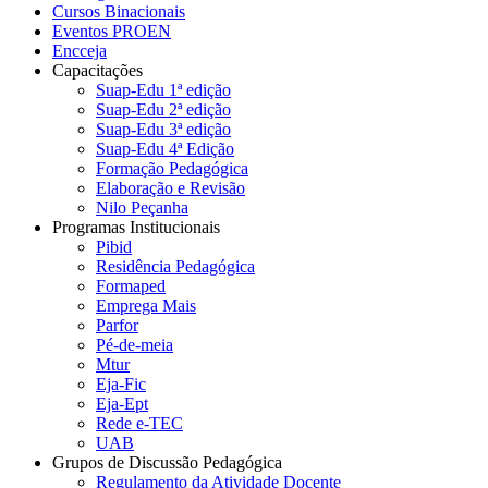
Cursos Binacionais
Eventos PROEN
Encceja
Capacitações
Suap-Edu 1ª edição
Suap-Edu 2ª edição
Suap-Edu 3ª edição
Suap-Edu 4ª Edição
Formação Pedagógica
Elaboração e Revisão
Nilo Peçanha
Programas Institucionais
Pibid
Residência Pedagógica
Formaped
Emprega Mais
Parfor
Pé-de-meia
Mtur
Eja-Fic
Eja-Ept
Rede e-TEC
UAB
Grupos de Discussão Pedagógica
Regulamento da Atividade Docente