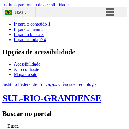
Ir direto para menu de acessibilidade.
BRASIL
Simplifique!
Ir para o conteúdo
1
Ir para o menu
2
Comunica BR
Ir para a busca
3
Ir para o rodapé
4
Participe
Acesso à informação
Opções de acessibilidade
Legislação
Acessibilidade
Canais
Alto contraste
Mapa do site
Instituto Federal de Educação, Ciência e Tecnologia
SUL-RIO-GRANDENSE
Buscar no portal
Busca