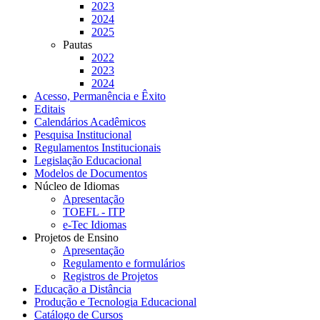
2023
2024
2025
Pautas
2022
2023
2024
Acesso, Permanência e Êxito
Editais
Calendários Acadêmicos
Pesquisa Institucional
Regulamentos Institucionais
Legislação Educacional
Modelos de Documentos
Núcleo de Idiomas
Apresentação
TOEFL - ITP
e-Tec Idiomas
Projetos de Ensino
Apresentação
Regulamento e formulários
Registros de Projetos
Educação a Distância
Produção e Tecnologia Educacional
Catálogo de Cursos