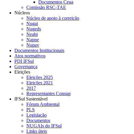
Documentos Ceua
Comissão RSC-TAE
Núcleos
Núcleo de apoio à correição
Nugai
Nugeds
Neabi
Napne
Nupav
Documentos Institucionais
Atos normativos
PDI IFSul
Governança
Eleições
Eleições 2025
Eleições 2021
2017
Representantes Consup
IFSul Sustentável
Fórum Ambiental
PLS
Legislação
Documentos
NUGAIs do IFSul
Links úteis