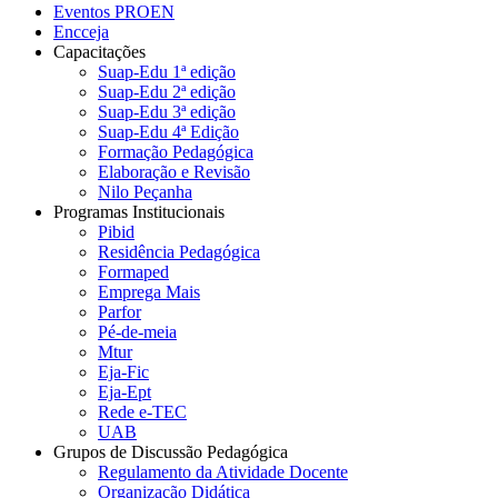
Eventos PROEN
Encceja
Capacitações
Suap-Edu 1ª edição
Suap-Edu 2ª edição
Suap-Edu 3ª edição
Suap-Edu 4ª Edição
Formação Pedagógica
Elaboração e Revisão
Nilo Peçanha
Programas Institucionais
Pibid
Residência Pedagógica
Formaped
Emprega Mais
Parfor
Pé-de-meia
Mtur
Eja-Fic
Eja-Ept
Rede e-TEC
UAB
Grupos de Discussão Pedagógica
Regulamento da Atividade Docente
Organização Didática