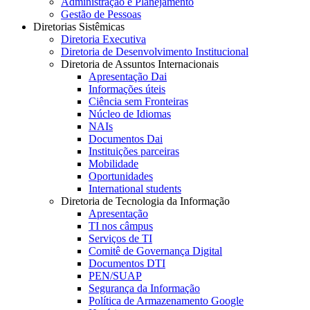
Administração e Planejamento
Gestão de Pessoas
Diretorias Sistêmicas
Diretoria Executiva
Diretoria de Desenvolvimento Institucional
Diretoria de Assuntos Internacionais
Apresentação Dai
Informações úteis
Ciência sem Fronteiras
Núcleo de Idiomas
NAIs
Documentos Dai
Instituições parceiras
Mobilidade
Oportunidades
International students
Diretoria de Tecnologia da Informação
Apresentação
TI nos câmpus
Serviços de TI
Comitê de Governança Digital
Documentos DTI
PEN/SUAP
Segurança da Informação
Política de Armazenamento Google