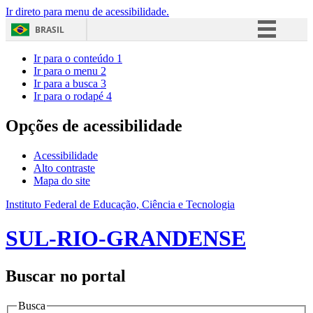
Ir direto para menu de acessibilidade.
BRASIL
Simplifique!
Ir para o conteúdo
1
Ir para o menu
2
Comunica BR
Ir para a busca
3
Ir para o rodapé
4
Participe
Acesso à informação
Opções de acessibilidade
Legislação
Acessibilidade
Canais
Alto contraste
Mapa do site
Instituto Federal de Educação, Ciência e Tecnologia
SUL-RIO-GRANDENSE
Buscar no portal
Busca