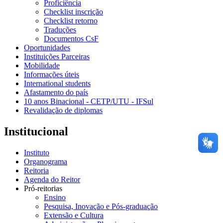
Proficiência
Checklist inscrição
Checklist retorno
Traduções
Documentos CsF
Oportunidades
Instituições Parceiras
Mobilidade
Informações úteis
International students
Afastamento do país
10 anos Binacional - CETP/UTU - IFSul
Revalidação de diplomas
Institucional
Instituto
Organograma
Reitoria
Agenda do Reitor
Pró-reitorias
Ensino
Pesquisa, Inovação e Pós-graduação
Extensão e Cultura