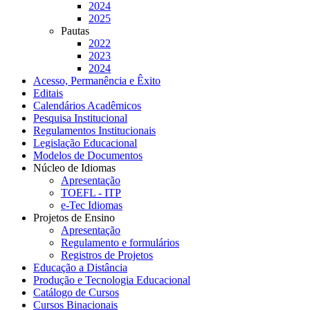
2024
2025
Pautas
2022
2023
2024
Acesso, Permanência e Êxito
Editais
Calendários Acadêmicos
Pesquisa Institucional
Regulamentos Institucionais
Legislação Educacional
Modelos de Documentos
Núcleo de Idiomas
Apresentação
TOEFL - ITP
e-Tec Idiomas
Projetos de Ensino
Apresentação
Regulamento e formulários
Registros de Projetos
Educação a Distância
Produção e Tecnologia Educacional
Catálogo de Cursos
Cursos Binacionais