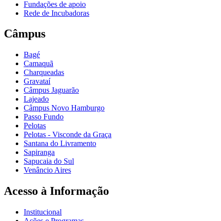
Fundações de apoio
Rede de Incubadoras
Câmpus
Bagé
Camaquã
Charqueadas
Gravataí
Câmpus Jaguarão
Lajeado
Câmpus Novo Hamburgo
Passo Fundo
Pelotas
Pelotas - Visconde da Graça
Santana do Livramento
Sapiranga
Sapucaia do Sul
Venâncio Aires
Acesso à Informação
Institucional
Ações e Programas