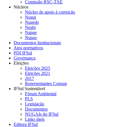
Comissão RSC-TAE
Núcleos
Núcleo de apoio à correição
Nugai
Nugeds
Neabi
Napne
Nupav
Documentos Institucionais
Atos normativos
PDI IFSul
Governança
Eleições
Eleições 2025
Eleições 2021
2017
Representantes Consup
IFSul Sustentável
Fórum Ambiental
PLS
Legislação
Documentos
NUGAIs do IFSul
Links úteis
Editora IFSul