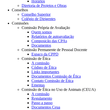
Horários
Diretoria de Projetos e Obras
Conselhos
Conselho Superior
Colégio de Dirigentes
Comissões
Comissão Própria de Avaliação
Quem somos
Relatórios de autoavaliação
Composição das CPAs
Documentos
Comissão Permanente de Pessoal Docente
Espaço da CPPD
Comissão de Ética
A comissão
Código de Ética
Links importantes
Documentos Comissão de Ética
Contato Comissão de Ética
Ementas
Comissão de Ética no Uso de Animais (CEUA)
A comissão
Regulamento
Passo a passo
Documentos Ceua