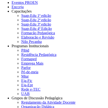
Eventos PROEN
Encceja
Capacitações
Suap-Edu 1ª edição
Suap-Edu 2ª edição
Suap-Edu 3ª edição
Suap-Edu 4ª Edição
Formação Pedagógica
Elaboração e Revisão
Nilo Peçanha
Programas Institucionais
Pibid
Residência Pedagógica
Formaped
Emprega Mais
Parfor
Pé-de-meia
Mtur
Eja-Fic
Eja-Ept
Rede e-TEC
UAB
Grupos de Discussão Pedagógica
Regulamento da Atividade Docente
Organização Didática