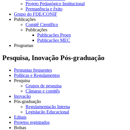
Projeto Pedagógico Institucional
Permanência e êxito
Grupo do FDE/CONIF
Publicações
Comitê Científico
Publicações
Publicações Proen
Publicações MEC
Programas
Pesquisa, Inovação Pós-graduação
Perguntas frequentes
Políticas e Regulamentos
Pesquisa
Grupos de pesquisa
Câmaras e comitês
Inovação
Pós-graduação
Regulamentação Interna
Legislação Educacional
Editais
Projetos registrados
Bolsas