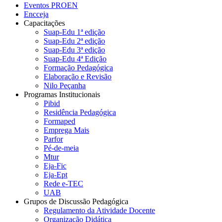
Eventos PROEN
Encceja
Capacitações
Suap-Edu 1ª edição
Suap-Edu 2ª edição
Suap-Edu 3ª edição
Suap-Edu 4ª Edição
Formação Pedagógica
Elaboração e Revisão
Nilo Peçanha
Programas Institucionais
Pibid
Residência Pedagógica
Formaped
Emprega Mais
Parfor
Pé-de-meia
Mtur
Eja-Fic
Eja-Ept
Rede e-TEC
UAB
Grupos de Discussão Pedagógica
Regulamento da Atividade Docente
Organização Didática