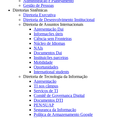
Administração e Planejamento
Gestão de Pessoas
Diretorias Sistêmicas
Diretoria Executiva
Diretoria de Desenvolvimento Institucional
Diretoria de Assuntos Internacionais
Apresentação Dai
Informações úteis
Ciência sem Fronteiras
Núcleo de Idiomas
NAIs
Documentos Dai
Instituições parceiras
Mobilidade
Oportunidades
International students
Diretoria de Tecnologia da Informação
Apresentação
TI nos câmpus
Serviços de TI
Comitê de Governança Digital
Documentos DTI
PEN/SUAP
Segurança da Informação
Política de Armazenamento Google