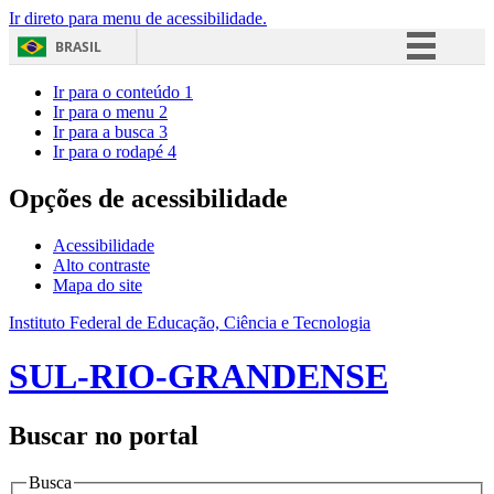
Ir direto para menu de acessibilidade.
BRASIL
Simplifique!
Ir para o conteúdo
1
Ir para o menu
2
Comunica BR
Ir para a busca
3
Ir para o rodapé
4
Participe
Acesso à informação
Opções de acessibilidade
Legislação
Acessibilidade
Canais
Alto contraste
Mapa do site
Instituto Federal de Educação, Ciência e Tecnologia
SUL-RIO-GRANDENSE
Buscar no portal
Busca