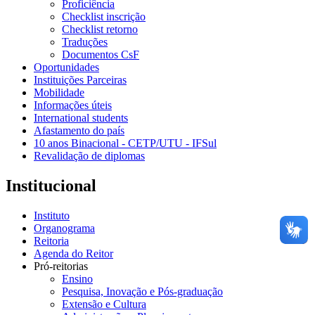
Proficiência
Checklist inscrição
Checklist retorno
Traduções
Documentos CsF
Oportunidades
Instituições Parceiras
Mobilidade
Informações úteis
International students
Afastamento do país
10 anos Binacional - CETP/UTU - IFSul
Revalidação de diplomas
Institucional
Instituto
Organograma
Reitoria
Agenda do Reitor
Pró-reitorias
Ensino
Pesquisa, Inovação e Pós-graduação
Extensão e Cultura