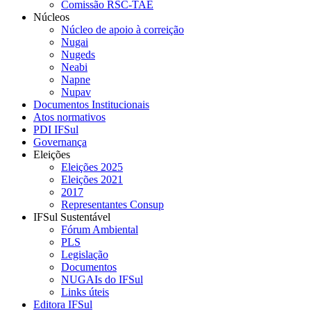
Comissão RSC-TAE
Núcleos
Núcleo de apoio à correição
Nugai
Nugeds
Neabi
Napne
Nupav
Documentos Institucionais
Atos normativos
PDI IFSul
Governança
Eleições
Eleições 2025
Eleições 2021
2017
Representantes Consup
IFSul Sustentável
Fórum Ambiental
PLS
Legislação
Documentos
NUGAIs do IFSul
Links úteis
Editora IFSul