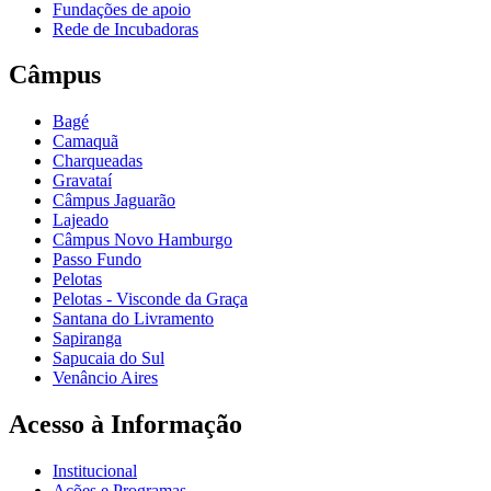
Fundações de apoio
Rede de Incubadoras
Câmpus
Bagé
Camaquã
Charqueadas
Gravataí
Câmpus Jaguarão
Lajeado
Câmpus Novo Hamburgo
Passo Fundo
Pelotas
Pelotas - Visconde da Graça
Santana do Livramento
Sapiranga
Sapucaia do Sul
Venâncio Aires
Acesso à Informação
Institucional
Ações e Programas