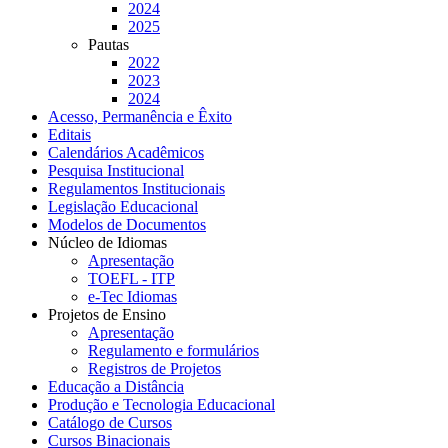
2024
2025
Pautas
2022
2023
2024
Acesso, Permanência e Êxito
Editais
Calendários Acadêmicos
Pesquisa Institucional
Regulamentos Institucionais
Legislação Educacional
Modelos de Documentos
Núcleo de Idiomas
Apresentação
TOEFL - ITP
e-Tec Idiomas
Projetos de Ensino
Apresentação
Regulamento e formulários
Registros de Projetos
Educação a Distância
Produção e Tecnologia Educacional
Catálogo de Cursos
Cursos Binacionais