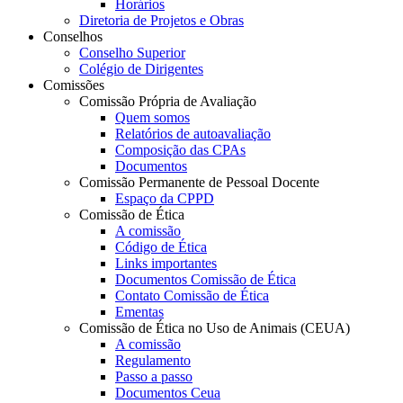
Horários
Diretoria de Projetos e Obras
Conselhos
Conselho Superior
Colégio de Dirigentes
Comissões
Comissão Própria de Avaliação
Quem somos
Relatórios de autoavaliação
Composição das CPAs
Documentos
Comissão Permanente de Pessoal Docente
Espaço da CPPD
Comissão de Ética
A comissão
Código de Ética
Links importantes
Documentos Comissão de Ética
Contato Comissão de Ética
Ementas
Comissão de Ética no Uso de Animais (CEUA)
A comissão
Regulamento
Passo a passo
Documentos Ceua