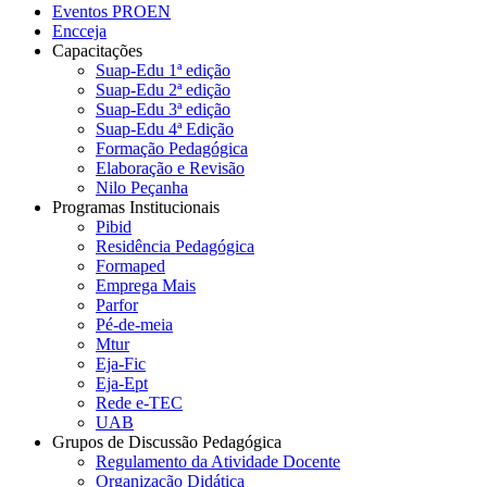
Eventos PROEN
Encceja
Capacitações
Suap-Edu 1ª edição
Suap-Edu 2ª edição
Suap-Edu 3ª edição
Suap-Edu 4ª Edição
Formação Pedagógica
Elaboração e Revisão
Nilo Peçanha
Programas Institucionais
Pibid
Residência Pedagógica
Formaped
Emprega Mais
Parfor
Pé-de-meia
Mtur
Eja-Fic
Eja-Ept
Rede e-TEC
UAB
Grupos de Discussão Pedagógica
Regulamento da Atividade Docente
Organização Didática