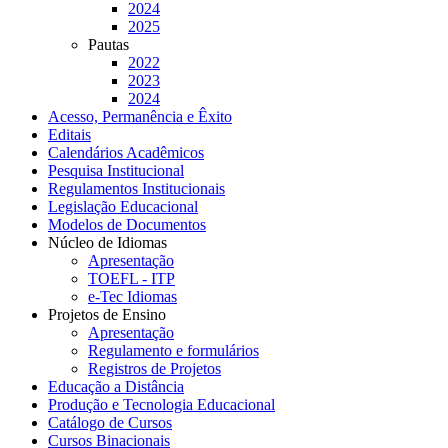
2024
2025
Pautas
2022
2023
2024
Acesso, Permanência e Êxito
Editais
Calendários Acadêmicos
Pesquisa Institucional
Regulamentos Institucionais
Legislação Educacional
Modelos de Documentos
Núcleo de Idiomas
Apresentação
TOEFL - ITP
e-Tec Idiomas
Projetos de Ensino
Apresentação
Regulamento e formulários
Registros de Projetos
Educação a Distância
Produção e Tecnologia Educacional
Catálogo de Cursos
Cursos Binacionais