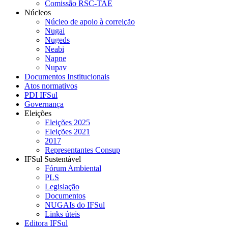
Comissão RSC-TAE
Núcleos
Núcleo de apoio à correição
Nugai
Nugeds
Neabi
Napne
Nupav
Documentos Institucionais
Atos normativos
PDI IFSul
Governança
Eleições
Eleições 2025
Eleições 2021
2017
Representantes Consup
IFSul Sustentável
Fórum Ambiental
PLS
Legislação
Documentos
NUGAIs do IFSul
Links úteis
Editora IFSul