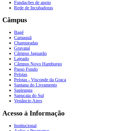
Fundações de apoio
Rede de Incubadoras
Câmpus
Bagé
Camaquã
Charqueadas
Gravataí
Câmpus Jaguarão
Lajeado
Câmpus Novo Hamburgo
Passo Fundo
Pelotas
Pelotas - Visconde da Graça
Santana do Livramento
Sapiranga
Sapucaia do Sul
Venâncio Aires
Acesso à Informação
Institucional
Ações e Programas