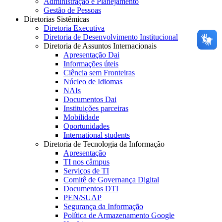
Administração e Planejamento
Gestão de Pessoas
Diretorias Sistêmicas
Diretoria Executiva
Diretoria de Desenvolvimento Institucional
Diretoria de Assuntos Internacionais
Apresentação Dai
Informações úteis
Ciência sem Fronteiras
Núcleo de Idiomas
NAIs
Documentos Dai
Instituições parceiras
Mobilidade
Oportunidades
International students
Diretoria de Tecnologia da Informação
Apresentação
TI nos câmpus
Serviços de TI
Comitê de Governança Digital
Documentos DTI
PEN/SUAP
Segurança da Informação
Política de Armazenamento Google