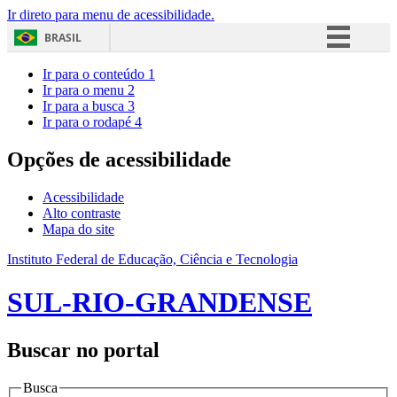
Ir direto para menu de acessibilidade.
BRASIL
Simplifique!
Ir para o conteúdo
1
Ir para o menu
2
Comunica BR
Ir para a busca
3
Ir para o rodapé
4
Participe
Acesso à informação
Opções de acessibilidade
Legislação
Acessibilidade
Canais
Alto contraste
Mapa do site
Instituto Federal de Educação, Ciência e Tecnologia
SUL-RIO-GRANDENSE
Buscar no portal
Busca