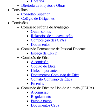
Horários
Diretoria de Projetos e Obras
Conselhos
Conselho Superior
Colégio de Dirigentes
Comissões
Comissão Própria de Avaliação
Quem somos
Relatórios de autoavaliação
Composição das CPAs
Documentos
Comissão Permanente de Pessoal Docente
Espaço da CPPD
Comissão de Ética
A comissão
Código de Ética
Links importantes
Documentos Comissão de Ética
Contato Comissão de Ética
Ementas
Comissão de Ética no Uso de Animais (CEUA)
A comissão
Regulamento
Passo a passo
Documentos Ceua