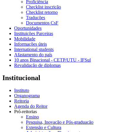
Proficiência
Checklist inscrição
Checklist retorno
Traduções
Documentos CsF
Oportunidades
Instituições Parceiras
Mobilidade
Informações úteis
International students
Afastamento do país
10 anos Binacional - CETP/UTU - IFSul
Revalidação de diplomas
Institucional
Instituto
Organograma
Reitoria
Agenda do Reitor
Pró-reitorias
Ensino
Pesquisa, Inovação e Pós-graduação
Extensão e Cultura