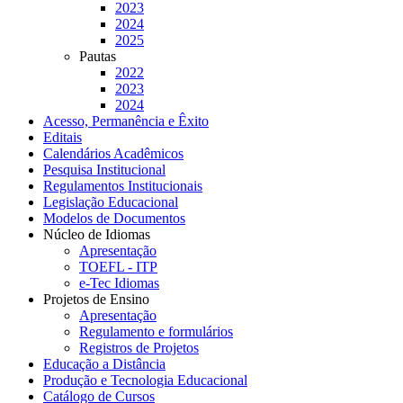
2023
2024
2025
Pautas
2022
2023
2024
Acesso, Permanência e Êxito
Editais
Calendários Acadêmicos
Pesquisa Institucional
Regulamentos Institucionais
Legislação Educacional
Modelos de Documentos
Núcleo de Idiomas
Apresentação
TOEFL - ITP
e-Tec Idiomas
Projetos de Ensino
Apresentação
Regulamento e formulários
Registros de Projetos
Educação a Distância
Produção e Tecnologia Educacional
Catálogo de Cursos