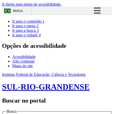
Ir direto para menu de acessibilidade.
BRASIL
Simplifique!
Ir para o conteúdo
1
Ir para o menu
2
Comunica BR
Ir para a busca
3
Ir para o rodapé
4
Participe
Acesso à informação
Opções de acessibilidade
Legislação
Acessibilidade
Canais
Alto contraste
Mapa do site
Instituto Federal de Educação, Ciência e Tecnologia
SUL-RIO-GRANDENSE
Buscar no portal
Busca