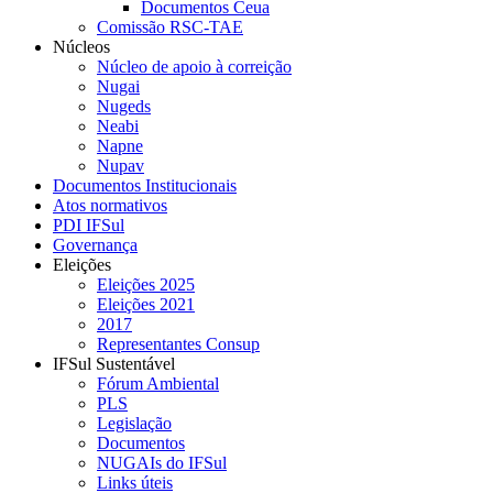
Documentos Ceua
Comissão RSC-TAE
Núcleos
Núcleo de apoio à correição
Nugai
Nugeds
Neabi
Napne
Nupav
Documentos Institucionais
Atos normativos
PDI IFSul
Governança
Eleições
Eleições 2025
Eleições 2021
2017
Representantes Consup
IFSul Sustentável
Fórum Ambiental
PLS
Legislação
Documentos
NUGAIs do IFSul
Links úteis