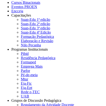
Cursos Binacionais
Eventos PROEN
Encceja
Capacitações
Suap-Edu 1ª edição
Suap-Edu 2ª edição
Suap-Edu 3ª edição
Suap-Edu 4ª Edição
Formação Pedagógica
Elaboração e Revisão
Nilo Peçanha
Programas Institucionais
Pibid
Residência Pedagógica
Formaped
Emprega Mais
Parfor
Pé-de-meia
Mtur
Eja-Fic
Eja-Ept
Rede e-TEC
UAB
Grupos de Discussão Pedagógica
Regulamento da Atividade Docente