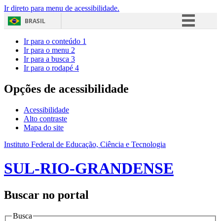
Ir direto para menu de acessibilidade.
BRASIL
Simplifique!
Ir para o conteúdo
1
Ir para o menu
2
Comunica BR
Ir para a busca
3
Ir para o rodapé
4
Participe
Acesso à informação
Opções de acessibilidade
Legislação
Acessibilidade
Canais
Alto contraste
Mapa do site
Instituto Federal de Educação, Ciência e Tecnologia
SUL-RIO-GRANDENSE
Buscar no portal
Busca