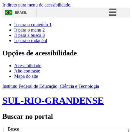
Ir direto para menu de acessibilidade.
BRASIL
Simplifique!
Ir para o conteúdo
1
Ir para o menu
2
Comunica BR
Ir para a busca
3
Ir para o rodapé
4
Participe
Acesso à informação
Opções de acessibilidade
Legislação
Acessibilidade
Canais
Alto contraste
Mapa do site
Instituto Federal de Educação, Ciência e Tecnologia
SUL-RIO-GRANDENSE
Buscar no portal
Busca