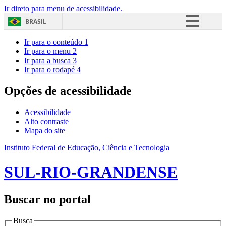
Ir direto para menu de acessibilidade.
BRASIL
Simplifique!
Ir para o conteúdo
1
Ir para o menu
2
Comunica BR
Ir para a busca
3
Ir para o rodapé
4
Participe
Acesso à informação
Opções de acessibilidade
Legislação
Acessibilidade
Canais
Alto contraste
Mapa do site
Instituto Federal de Educação, Ciência e Tecnologia
SUL-RIO-GRANDENSE
Buscar no portal
Busca