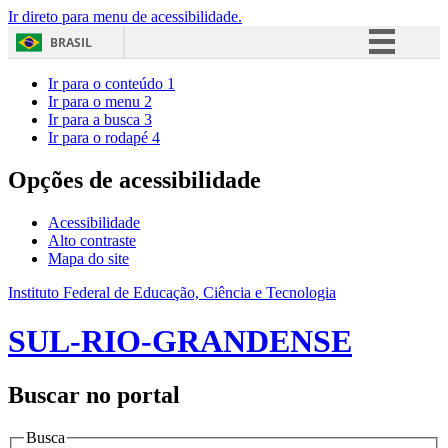
Ir direto para menu de acessibilidade.
BRASIL
Simplifique!
Ir para o conteúdo
1
Ir para o menu
2
Comunica BR
Ir para a busca
3
Ir para o rodapé
4
Participe
Acesso à informação
Opções de acessibilidade
Legislação
Acessibilidade
Canais
Alto contraste
Mapa do site
Instituto Federal de Educação, Ciência e Tecnologia
SUL-RIO-GRANDENSE
Buscar no portal
Busca