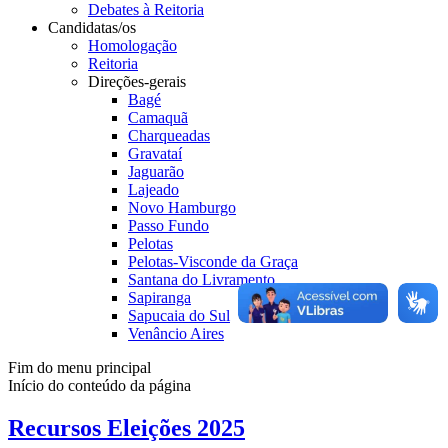
Debates à Reitoria
Candidatas/os
Homologação
Reitoria
Direções-gerais
Bagé
Camaquã
Charqueadas
Gravataí
Jaguarão
Lajeado
Novo Hamburgo
Passo Fundo
Pelotas
Pelotas-Visconde da Graça
Santana do Livramento
Sapiranga
Sapucaia do Sul
Venâncio Aires
Fim do menu principal
Início do conteúdo da página
Recursos Eleições 2025