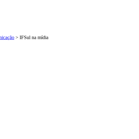
icação
>
IFSul na mídia