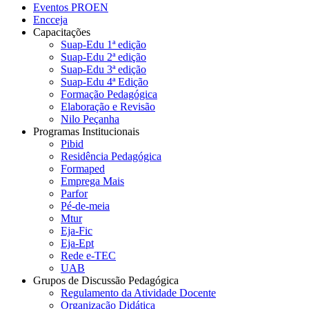
Eventos PROEN
Encceja
Capacitações
Suap-Edu 1ª edição
Suap-Edu 2ª edição
Suap-Edu 3ª edição
Suap-Edu 4ª Edição
Formação Pedagógica
Elaboração e Revisão
Nilo Peçanha
Programas Institucionais
Pibid
Residência Pedagógica
Formaped
Emprega Mais
Parfor
Pé-de-meia
Mtur
Eja-Fic
Eja-Ept
Rede e-TEC
UAB
Grupos de Discussão Pedagógica
Regulamento da Atividade Docente
Organização Didática