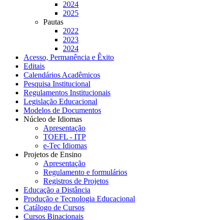
2024
2025
Pautas
2022
2023
2024
Acesso, Permanência e Êxito
Editais
Calendários Acadêmicos
Pesquisa Institucional
Regulamentos Institucionais
Legislação Educacional
Modelos de Documentos
Núcleo de Idiomas
Apresentação
TOEFL - ITP
e-Tec Idiomas
Projetos de Ensino
Apresentação
Regulamento e formulários
Registros de Projetos
Educação a Distância
Produção e Tecnologia Educacional
Catálogo de Cursos
Cursos Binacionais