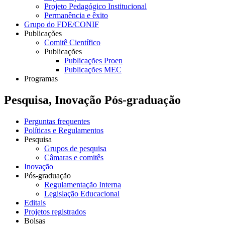
Projeto Pedagógico Institucional
Permanência e êxito
Grupo do FDE/CONIF
Publicações
Comitê Científico
Publicações
Publicações Proen
Publicações MEC
Programas
Pesquisa, Inovação Pós-graduação
Perguntas frequentes
Políticas e Regulamentos
Pesquisa
Grupos de pesquisa
Câmaras e comitês
Inovação
Pós-graduação
Regulamentação Interna
Legislação Educacional
Editais
Projetos registrados
Bolsas