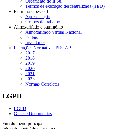
Orçamento do IFSul
Termos de execução descentralizada (TED)
Estrutura e pessoal
Apresentação
Grupos de trabalho
Almoxarifado e patrimônio
Almoxarifado Virtual Nacional
Editais
Inventários
Instruções Normativas PROAP
2017
2018
2019
2020
2021
2023
Normas Correlatas
LGPD
LGPD
Guias e Documentos
Fim do menu principal
Início do conteúdo da página