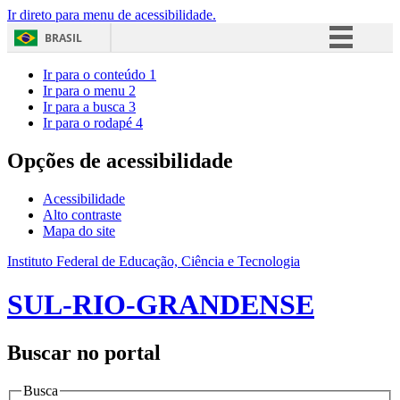
Ir direto para menu de acessibilidade.
BRASIL
Simplifique!
Ir para o conteúdo
1
Ir para o menu
2
Comunica BR
Ir para a busca
3
Ir para o rodapé
4
Participe
Acesso à informação
Opções de acessibilidade
Legislação
Acessibilidade
Canais
Alto contraste
Mapa do site
Instituto Federal de Educação, Ciência e Tecnologia
SUL-RIO-GRANDENSE
Buscar no portal
Busca